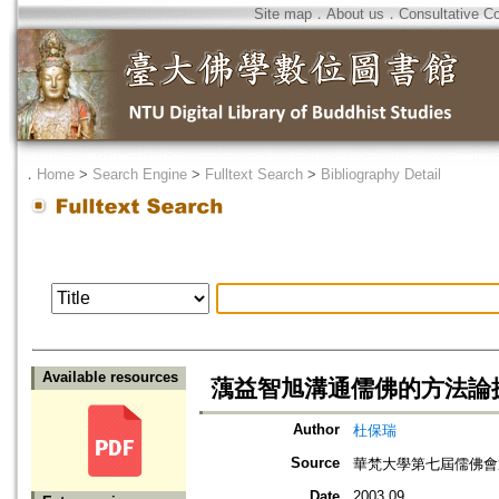
Site map
．
About us
．
Consultative C
．
Home
>
Search Engine
>
Fulltext Search
>
Bibliography Detail
Available resources
蕅益智旭溝通儒佛的方法論
Author
杜保瑞
Source
華梵大學第七屆儒佛會
Date
2003.09