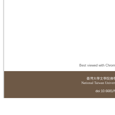
Best viewed with Chrome
臺灣大學
文學院佛
National Taiwan Universi
doi:10.6681