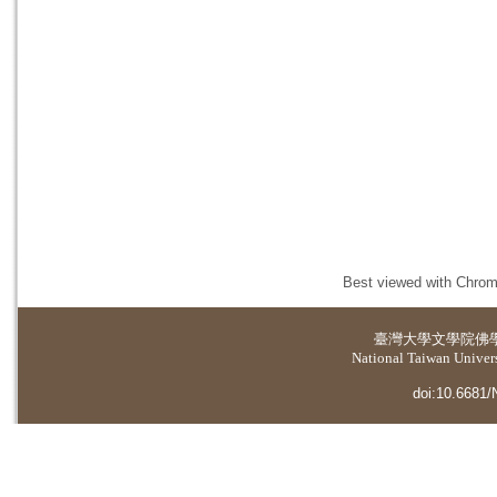
Best viewed with Chrome
臺灣大學
文學院佛
National Taiwan Universi
doi:10.6681