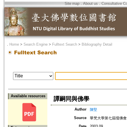
Site map
．
About us
．
Consultative C
．
Home
>
Search Engine
>
Fulltext Search
>
Bibliography Detail
Available resources
譚嗣同與佛學
Author
陳堅
Source
華梵大學第七屆儒佛會
Date
2003.09