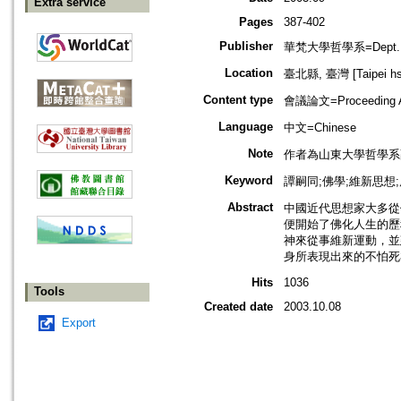
Extra service
Pages
387-402
Publisher
華梵大學哲學系=Dept. of P
Location
臺北縣, 臺灣 [Taipei hsi
Content type
會議論文=Proceeding Ar
Language
中文=Chinese
Note
作者為山東大學哲學系
Keyword
譚嗣同;佛學;維新思想;
Abstract
中國近代思想家大多從
便開始了佛化人生的歷
神來從事維新運動，並
身所表現出來的不怕死亦
Hits
1036
Tools
Created date
2003.10.08
Export