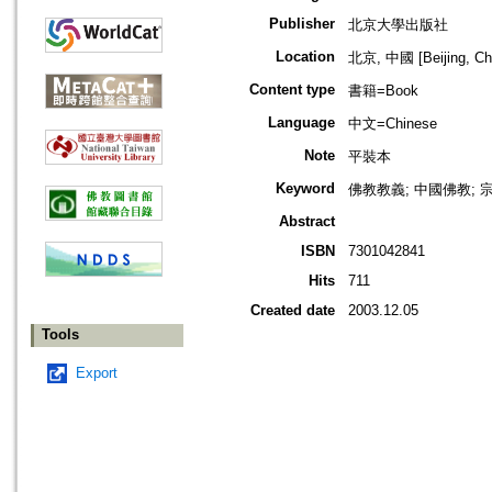
Publisher
北京大學出版社
Location
北京, 中國 [Beijing, Ch
Content type
書籍=Book
Language
中文=Chinese
Note
平裝本
Keyword
佛教教義; 中國佛教; 
Abstract
ISBN
7301042841
Hits
711
Created date
2003.12.05
Tools
Export