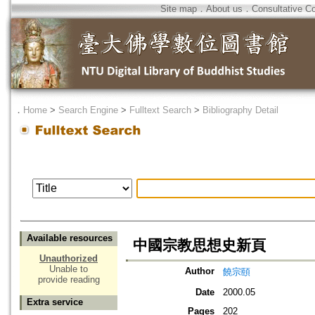
Site map
．
About us
．
Consultative C
．
Home
>
Search Engine
>
Fulltext Search
>
Bibliography Detail
Available resources
中國宗教思想史新頁
Unauthorized
Unable to
Author
饒宗頤
provide reading
Date
2000.05
Extra service
Pages
202