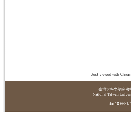
Best viewed with Chrome
臺灣大學
文學院佛
National Taiwan Universi
doi:10.6681