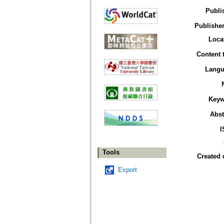
Publi
Publisher
Loca
Content 
Langu
Keyw
Abst
I
Tools
Created 
Export