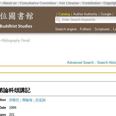
．
About us
．
Consultative Committee
．
Ask Librarian
．
Contribution
．
Copyrig
｜
Catalog
｜
Author Authority
｜
Google
｜
Search engine
．
Fulltext
．
Scriptures
．
L
>
Bibliography Detail
Advanced Search
．
Search Hist
第論科頌講記
thor
宗喀巴
;
釋能海
;
任定詢
Date
1994
ges
201