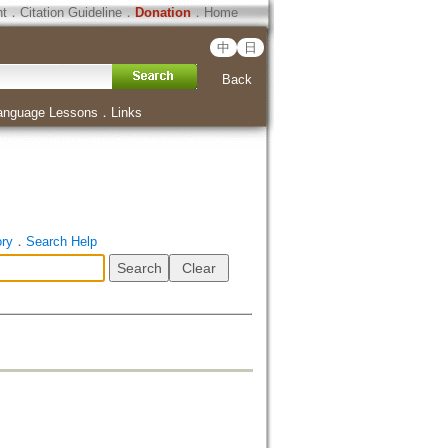
ht
．
Citation Guideline
．
Donation
．
Home
中
日
Back
anguage Lessons
．
Links
ory
．
Search Help