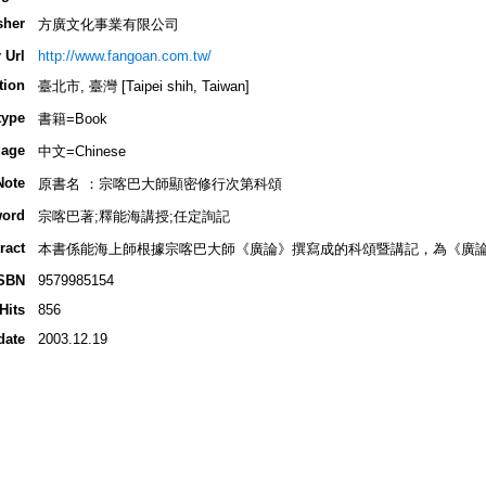
sher
方廣文化事業有限公司
 Url
http://www.fangoan.com.tw/
tion
臺北市, 臺灣 [Taipei shih, Taiwan]
type
書籍=Book
age
中文=Chinese
Note
原書名 ：宗喀巴大師顯密修行次第科頌
ord
宗喀巴著;釋能海講授;任定詢記
ract
本書係能海上師根據宗喀巴大師《廣論》撰寫成的科頌暨講記，為《廣論
SBN
9579985154
Hits
856
date
2003.12.19