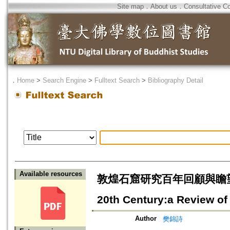
Site map
．
About us
．
Consultative C
．
Home
>
Search Engine
>
Fulltext Search
>
Bibliography Detail
Available resources
敦煌石窟研究百年回顧與瞻望(之二)=T
20th Century:a Review of 
Author
樊錦詩