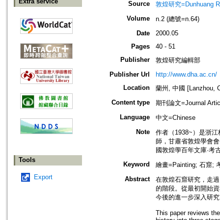
Extra service
Source
敦煌研究=Dunhuang Re
Volume
n.2 (總號=n.64)
Date
2000.05
Pages
40 - 51
Publisher
敦煌研究編輯部
Publisher Url
http://www.dha.ac.cn/
Location
蘭州, 中國 [Lanzhou, C
Content type
期刊論文=Journal Artic
Language
中文=Chinese
Note
作者（1938~）是
師，甘肅省敦煌學會會
國敦煌學百年文庫·考
Tools
Keyword
繪畫=Painting; 石窟; 
Export
Abstract
在敦煌石窟研究，走過
的階段。從最初開始資
今後的進一步深入研究
This paper reviews the