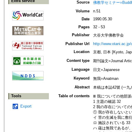
Extra service
Source
佛教学セミナー=Buddh
Volume
n.51
Date
1990.05.30
Pages
32 - 53
Publisher
大谷大学佛教学会
Publisher Url
http://www.otani.ac.j
Location
京都, 日本 [Kyoto, Jap
Content type
期刊論文=Journal Artic
Language
日文=Japanese
Keyword
無我=Anatman
Abstract
本稿は本誌42號 (一
Tools
Table of contents
Ⅲ 我についての他部派
1 主題の確認 32
Export
2 我の存在についての
① 我が存在しないとい
イ 苦の生滅を我に敷衍
ロ 施設されている 33
ハ 蘊は無我であるが、