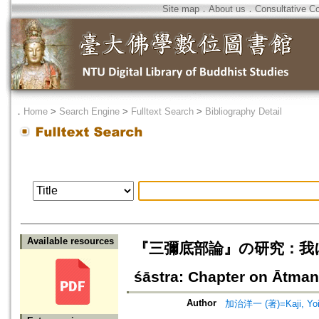
Site map
．
About us
．
Consultative C
．
Home
>
Search Engine
>
Fulltext Search
>
Bibliography Detail
Available resources
『三彌底部論』の研究：我に関する章 
śāstra: Chapter on Ātman (
Author
加治洋一 (著)=Kaji, Yoic