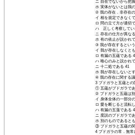
ニ 自在でないから把握
ホ 実体がないとは我の
② 我の存在．非存在
イ 相を規定できなくて
ロ 問の立て方が適切で
ハ 正しく考察していな
ニ 存在の仕方が異なる 
ホ 有の依止が説かれて
③ 我が存在するという
イ 我が存在しなくとも
ロ 有漏の五蘊である 4
ハ 唯心のみと説かれて
ニ 十二処である 41
ホ 我が存在しないとす
④ 我の存在に関する議
3 プドガラと五蘊との
① 五蘊がプドガラであ
② プドガラと五蘊は別
イ 身体全体の一部分の
ロ 愛を断じると流転し
ハ 有漏の五薀である 4
ニ 度説のプドガラである
ホ 別のものであるとも
③ プドガラと五蘊の関
4 プドガラの常．無常