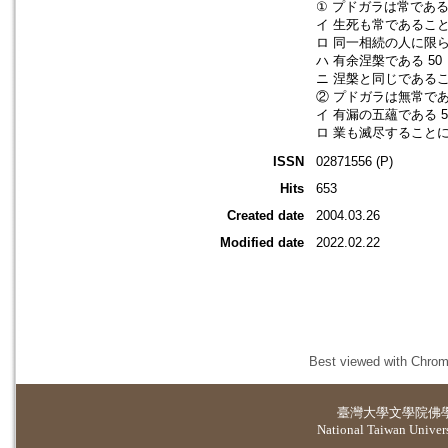
① プドガラは常である
イ 生死も常であること
ロ 同一相続の人に限ら
ハ 有余涅槃である 50
ニ 涅槃と同じであるこ
② プドガラは無常であ
イ 有漏の五蘊である 5
ロ 業も滅尽することに
ISSN
02871556 (P)
Hits
653
Created date
2004.03.26
Modified date
2022.02.22
Best viewed with Chrome
臺灣大學
文學院佛
National Taiwan Universi