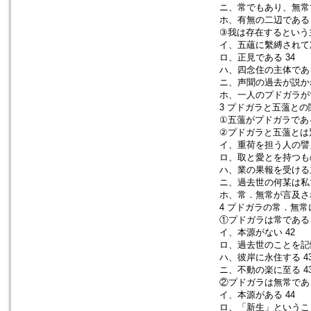
ニ、常でもあり、無常で
ホ、有無の二辺である 
③我は存在するという主
イ、五蘊に繫縛されて
ロ、正見である 34
ハ、四念住の主体である
ニ、声聞の過去が説かれ
ホ、一人のプドガラが
3 プドガラと五薀との
①五薀がプドガラである
②プドガラと五薀とは
イ、重荷を担う人の譬え
ロ、取と愛とを持つもの
ハ、業の果報を受ける主
ニ、過去世の何某は私
ホ、常．無常が言及され
4 プドガラの常．無常に
①プドガラは常であると
イ、本源がない 42
ロ、過去世のことを記憶
ハ、彼岸に永住する 4
ニ、不動の楽に至る 4
②プドガラは無常である
イ、本源がある 44
ロ、「新生」ということ