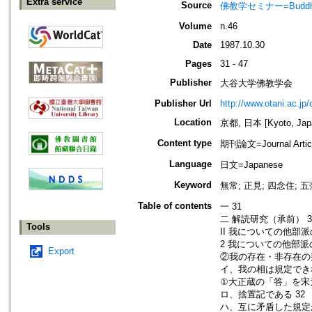
Extra service
Source
佛教学セミナー=Buddh
Volume
n.46
Date
1987.10.30
Pages
31 - 47
Publisher
大谷大学佛教学会
Publisher Url
http://www.otani.ac.j
Location
京都, 日本 [Kyoto, Jap
Content type
期刊論文=Journal Artic
Language
日文=Japanese
Keyword
無常; 正見; 四念住; 五
Table of contents
一 31
二 解読研究（承前） 3
Tools
II 我についての他部派
2 我についての他部派の
Export
②我の存在・非存在の
イ、我の相は規定できな
①大正蔵の「答」を宋
ロ、捨置記である 32
ハ、互に矛盾した規定が