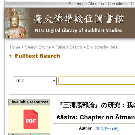
Site map
．
About us
．
Consultative C
．
Home
>
Search Engine
>
Fulltext Search
>
Bibliography Detail
Available resources
『三彌底部論』の研究：我に関する章 
śāstra: Chapter on Ātman (
Author
加治洋一 (著)