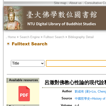
Site map
．
About us
．
Consultative C
．
Home
>
Search Engine
>
Fulltext Search
>
Bibliography Detail
Available resources
呂澂對佛教心性論的現代詮
Author
劉成有 (著)=Liu, Cheng-
Source
中國哲學史=History of C
Volume
n.4