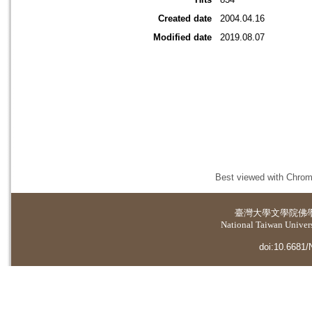
Created date
2004.04.16
Modified date
2019.08.07
Best viewed with Chrome
臺灣大學
文學院佛
National Taiwan Universi
doi:10.6681