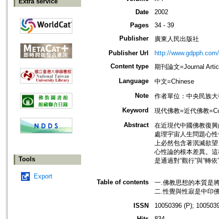
Extra service
Date
2002
Pages
34 - 39
Publisher
廣東人民出版社
Publisher Url
http://www.gdpph.com/
Content type
期刊論文=Journal Artic
Language
中文=Chinese
Note
作者單位：中央民族大
Keyword
現代佛教=近代佛教=Cont
Abstract
在近現代中國佛教復興
處理宇宙人生問題心性
上必然包含著泯滅欲望
心性論的根本差異。這
Tools
是通過對“觀行”與“轉
Export
Table of contents
一.佛教思想的本質是
二.性覺與性寂是中印
ISSN
10050396 (P); 1005039
Hits
834