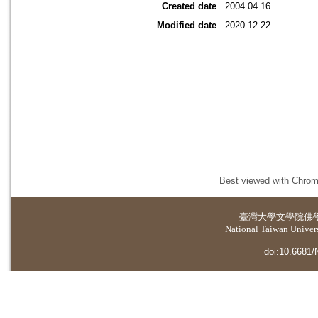
Created date
2004.04.16
Modified date
2020.12.22
Best viewed with Chrome
臺灣大學
文學院佛
National Taiwan Universi
doi:10.6681