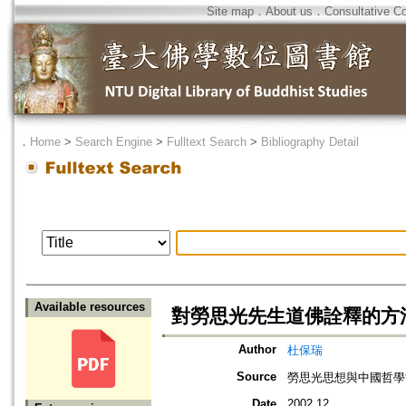
Site map
．
About us
．
Consultative C
．
Home
>
Search Engine
>
Fulltext Search
>
Bibliography Detail
Available resources
對勞思光先生道佛詮釋的方法
Author
杜保瑞
Source
勞思光思想與中國哲學
Date
2002.12