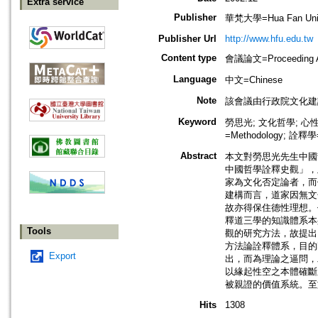
Extra service
Publisher
華梵大學=Hua Fan Univ
Publisher Url
http://www.hfu.edu.tw
Content type
會議論文=Proceeding Ar
Language
中文=Chinese
Note
該會議由行政院文化建
Keyword
勞思光; 文化哲學; 心性
=Methodology; 詮釋學=
Abstract
本文對勞思光先生中國
中國哲學詮釋史觀」，
家為文化否定論者，而
建構而言，道家因無文
故亦得保住德性理想。
釋道三學的知識體系本
Tools
觀的研究方法，故提出
方法論詮釋體系，目的
Export
出，而為理論之逼問，
以緣起性空之本體確斷
被親證的價值系統。至
Hits
1308