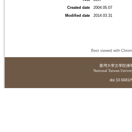
Created date
2004.05.07
Modified date
2014.03.31
Best viewed with Chrome
臺灣大學
文學院佛
National Taiwan Universi
doi:10.6681