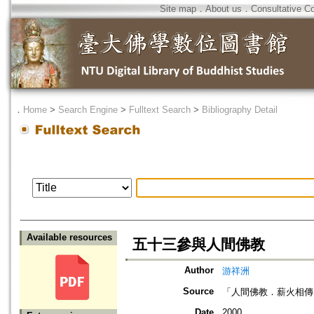
Site map
．
About us
．
Consultative C
．
Home
>
Search Engine
>
Fulltext Search
>
Bibliography Detail
Available resources
五十三參與人間佛教
Author
游祥洲
Source
「人間佛教．薪火相傳
Date
2000