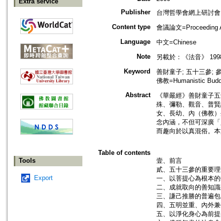
Extra service
Publisher
台灣哲學會網上研討會
Content type
會議論文=Proceeding Ar
Language
中文=Chinese
Note
另載於：《法音》 1998 年
Keyword
善財童子; 五十三參; 參學;
佛教=Humanistic Budd
Abstract
《華嚴經》善財童子五
殊、彌勒、觀音、普賢
女、長幼、內（佛教）
念內涵，不但可深廣「
而趣向於以真混俗。本
Table of contents
Tools
壹、前言
貳、五十三參的重要理
Export
一、以菩提心為根本的
二、成就取向的善知識
三、謙己推勝的普遍包
四、五明並重、內外兼
五、以淨化身心為前提