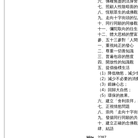
六、佛種無盡的法身舍
七、照顧人性陰暗面的
八、恆順眾生的成佛觀
九、走向十字街頭的弘
十、同行同願的同修觀
十一、彌陀取向的往生
十二、體大思精的豐富
參、五十三參對「人間
一、重視純正的發心
二、尊重一切善知識
三、普遍包容的態度
四、開放性的知識觀
五、提倡儉樸生活
（1）降低物慾，減少
（2）減少不必要的消
（3）鍛鍊心志；
（4）回歸大自然；
（5）環保的效果。
六、建立「舍利崇拜」
七、正視情慾問題
八、崇尚「走向十字街
九、發揚同行同願的共
十、建立正確的念佛觀
肆、結語
Hits
2287