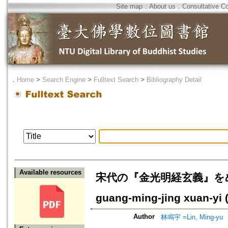
Site map
．
About us
．
Consultative C
．
Home
>
Search Engine
>
Fulltext Search
>
Bibliography Detail
Available resources
宋代の『金光明経玄義』をめぐる論争=
guang-ming-jing xuan-y
Author
林鳴宇 =Lin, Ming-yu