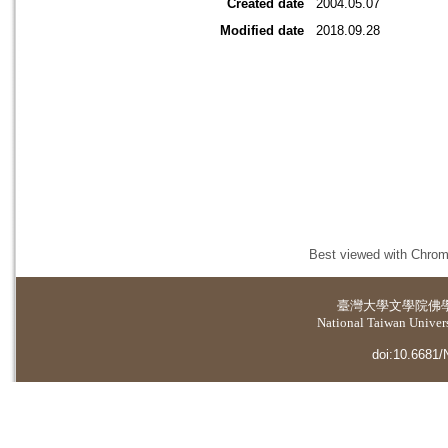
Created date
2004.05.07
Modified date
2018.09.28
Best viewed with Chrome
臺灣大學
文學院佛
National Taiwan Universi
doi:10.6681