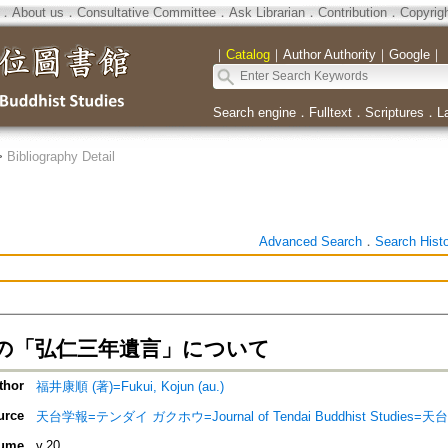
．
About us
．
Consultative Committee
．
Ask Librarian
．
Contribution
．
Copyrig
｜
Catalog
｜
Author Authority
｜
Google
｜
Search engine
．
Fulltext
．
Scriptures
．
L
>
Bibliography Detail
Advanced Search
．
Search Hist
の「弘仁三年遺言」について
thor
福井康順 (著)=Fukui, Kojun (au.)
urce
天台学報=テンダイ ガクホウ=Journal of Tendai Buddhist Studies=
ume
v.20