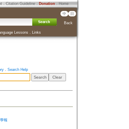
ht
．
Citation Guideline
．
Donation
．
Home
中
日
Back
anguage Lessons
．
Links
ory
．
Search Help
天台學報