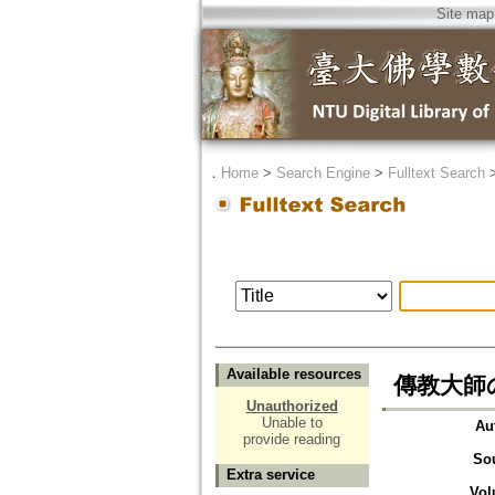
Site map
．
Home
>
Search Engine
>
Fulltext Search
Available resources
傳教大師
Unauthorized
Unable to
Au
provide reading
So
Extra service
Vol