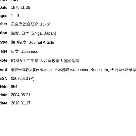
Date
1978.11.05
ages
1 - 9
sher
天台宗総合研究センター
tion
滋賀, 日本 [Shiga, Japan]
type
期刊論文=Journal Article
uage
日文=Japanese
Note
昭和五十二年度 天台宗教學大會記念號
word
最澄=傳教大師=Saicho; 日本佛教=Japanese Buddhism; 天台宗=法華宗=Tien
ISSN
02876310 (P)
Hits
654
date
2004.05.21
date
2018.01.17