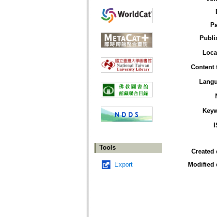
P
Publi
Loca
Content 
Lang
Key
Tools
Created 
Export
Modified 