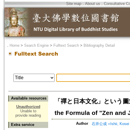
Site map
．
About us
．
Consultative C
．
Home
>
Search Engine
>
Fulltext Search
>
Bibliography Detail
Available resources
「禪と日本文化」という圖式の先
Unauthorized
Unable to
the Formula of "Zen and 
provide reading
Author
石井公成 =Ishii, Kosei
Extra service