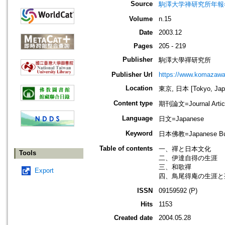
Source
駒澤大学禅研究所年報=Ann
Volume
n.15
Date
2003.12
Pages
205 - 219
Publisher
駒澤大學禪研究所
Publisher Url
https://www.komazawa-
Location
東京, 日本 [Tokyo, Jap
Content type
期刊論文=Journal Artic
Language
日文=Japanese
Keyword
日本佛教=Japanese Bud
Table of contents
一、禪と日本文化
Tools
二、伊達自得の生涯
三、和歌禪
Export
四、鳥尾得庵の生涯と
ISSN
09159592 (P)
Hits
1153
Created date
2004.05.28