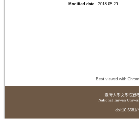
Modified date
2018.05.29
Best viewed with Chrome
臺灣大學
文學院佛
National Taiwan Universi
doi:10.6681