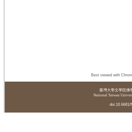
Best viewed with Chrome
臺灣大學
文學院佛
National Taiwan Universi
doi:10.6681