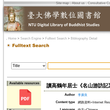
Site map
．
About us
．
Consultative C
．
Home
>
Search Engine
>
Fulltext Search
>
Bibliography Detail
Available resources
讀高鶴年居士《名山游訪記
Author
李廣良
Content type
網路資料=Internet Res
Language
中文=Chinese