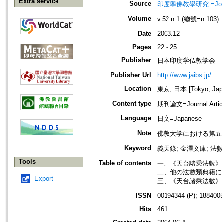
Extra service
Source
印度學佛教學研究 =Journal 
Volume
v.52 n.1 (總號=n.103)
Date
2003.12
Pages
22 - 25
Publisher
日本印度学仏教学会
Publisher Url
http://www.jaibs.jp/
Location
東京, 日本 [Tokyo, Jap
Content type
期刊論文=Journal Artic
Language
日文=Japanese
Note
佛教大学における第五
Keyword
義天錄; 金澤文庫; 法數; 
Tools
Table of contents
一、《天台諸乘法數》
二、他の法數類典籍に
Export
三、《天台諸乘法數》
ISSN
00194344 (P); 1884005
Hits
461