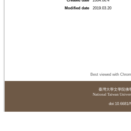
Created date
2004.06.4
Modified date
2019.03.20
Best viewed with Chrome
臺灣大學
文學院佛
National Taiwan Universi
doi:10.6681