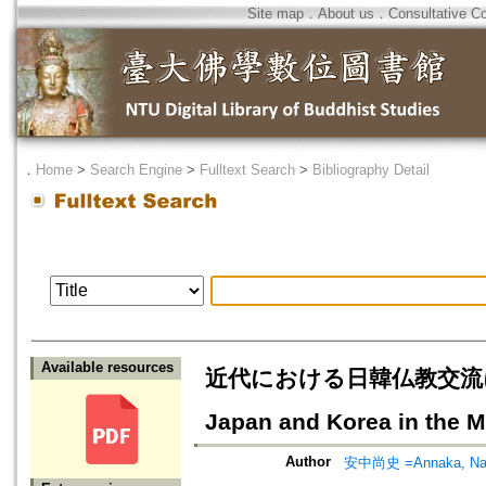
Site map
．
About us
．
Consultative C
．
Home
>
Search Engine
>
Fulltext Search
>
Bibliography Detail
Available resources
近代における日韓仏教交流について
Japan and Korea in the 
Author
安中尚史 =Annaka, Na