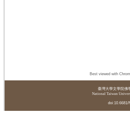
Best viewed with Chrome
臺灣大學
文學院佛
National Taiwan Universi
doi:10.6681