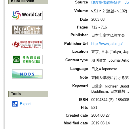
Extra service
Source
印度學佛教學研究 =Journal 
Volume
v.51 n.2 (總號=n.102)
Date
2003.03
Pages
712 - 716
Publisher
日本印度学仏教学会
Publisher Url
http://www.jaibs.jp/
Location
東京, 日本 [Tokyo, Jap
Content type
期刊論文=Journal Artic
Language
日文=Japanese
Note
東國大學校における第五十三回學術大
Keyword
日蓮宗=Nichiren Bud
Buddhism; 日本佛教=Ja
Tools
ISSN
00194344 (P); 1884005
Export
Hits
521
Created date
2004.08.27
Modified date
2019.03.14