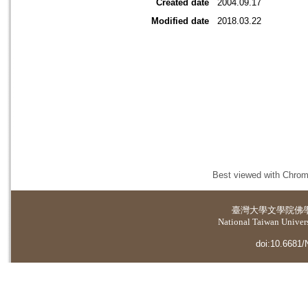
Created date
2004.09.17
Modified date
2018.03.22
Best viewed with Chrome
臺灣大學
文學院佛
National Taiwan Universi
doi:10.6681