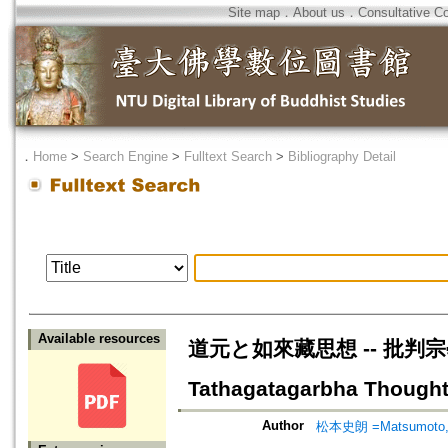
Site map
．
About us
．
Consultative C
．
Home
>
Search Engine
>
Fulltext Search
>
Bibliography Detail
Available resources
道元と如來藏思想 -- 批判宗學
Tathagatagarbha Though
Author
松本史朗 =Matsumoto, 