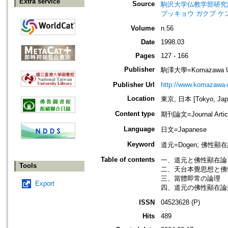
Extra service
Source
駒沢大学仏教学部研究紀要=Jour
ブッキョウ ガクブ ケ
Volume
n.56
Date
1998.03
Pages
127 - 166
Publisher
駒澤大學=Komazawa Uni
Publisher Url
http://www.komazawa-u
Location
東京, 日本 [Tokyo, Jap
Content type
期刊論文=Journal Artic
Language
日文=Japanese
Keyword
道元=Dogen; 佛性顯
Table of contents
一、道元と佛性顯在論
Tools
二、天台本覺思想と佛
三、當體即常の論理
Export
四、道元の佛性顯在論
ISSN
04523628 (P)
Hits
489