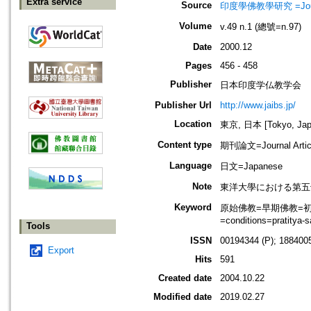
Extra service
Source
印度學佛教學研究 =Journal 
Volume
v.49 n.1 (總號=n.97)
Date
2000.12
Pages
456 - 458
Publisher
日本印度学仏教学会
Publisher Url
http://www.jaibs.jp/
Location
東京, 日本 [Tokyo, Jap
Content type
期刊論文=Journal Artic
Language
日文=Japanese
Note
東洋大學における第五十一回學術大
Keyword
原始佛教=早期佛教=初期佛教
=conditions=pratitya
Tools
ISSN
00194344 (P); 1884005
Export
Hits
591
Created date
2004.10.22
Modified date
2019.02.27