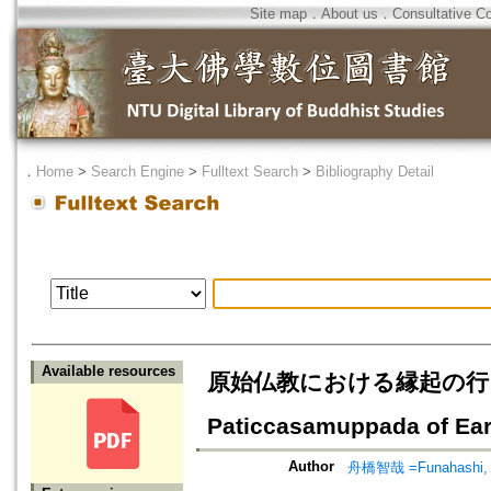
Site map
．
About us
．
Consultative C
．
Home
>
Search Engine
>
Fulltext Search
>
Bibliography Detail
Available resources
原始仏教における縁起の行と識に関
Paticcasamuppada of Ea
Author
舟橋智哉 =Funahashi,