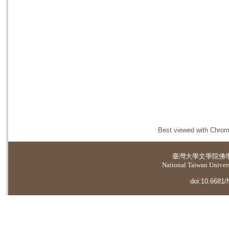
Best viewed with Chrome
臺灣大學
文學院佛
National Taiwan Universi
doi:10.6681