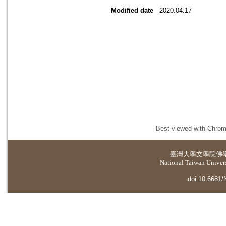
Modified date
2020.04.17
Best viewed with Chrome
臺灣大學
文學院佛
National Taiwan Universi
doi:10.6681