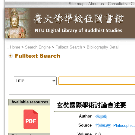
Site map
．
About us
．
Consultative C
．
Home
>
Search Engine
>
Fulltext Search
>
Bibliography Detail
Available resources
玄奘國際學術討論會述要
Author
張忠義
Source
哲學動態=Philosophical
Volume
n.8