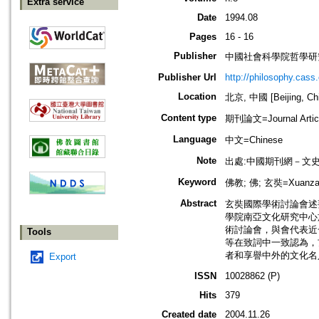
Extra service
Date
1994.08
Pages
16 - 16
Publisher
中國社會科學院哲學研
Publisher Url
http://philosophy.cass.
Location
北京, 中國 [Beijing, Ch
Content type
期刊論文=Journal Artic
Language
中文=Chinese
Note
出處:中國期刊網－文
Keyword
佛教; 佛; 玄奘=Xuanzan
Abstract
玄奘國際學術討論會述
學院南亞文化研究中心於
術討論會，與會代表近
Tools
等在致詞中一致認為，
者和享譽中外的文化名
Export
ISSN
10028862 (P)
Hits
379
Created date
2004.11.26