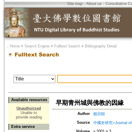
Site map
．
About us
．
Consultative C
．
Home
>
Search Engine
>
Fulltext Search
>
Bibliography Detail
Available resources
早期青州城與佛教的因緣
Unauthorized
Unable to
Author
饒宗頤
provide reading
Source
中國史研究=Journal of Ch
Extra service
Volume
v.2001 n.3