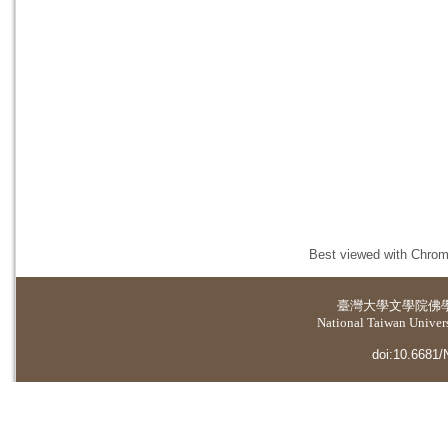
Best viewed with Chrome
臺灣大學
文學院佛
National Taiwan Universi
doi:10.6681