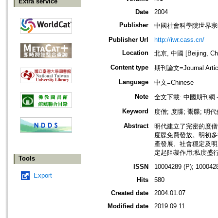
Extra service
Date
2004
Publisher
中國社會科學院世界宗
Publisher Url
http://iwr.cass.cn/
Location
北京, 中國 [Beijing, Ch
Content type
期刊論文=Journal Artic
Language
中文=Chinese
Note
全文下載: 中國期刊
Keyword
度僧; 度牒; 鬻牒; 明代佛
Abstract
明代建立了完密的度僧
度牒免費發放。明初多
產發展、社會穩定及明
定起阻礙作用;私度盛
Tools
ISSN
10004289 (P); 1000428
Export
Hits
580
Created date
2004.01.07
Modified date
2019.09.11