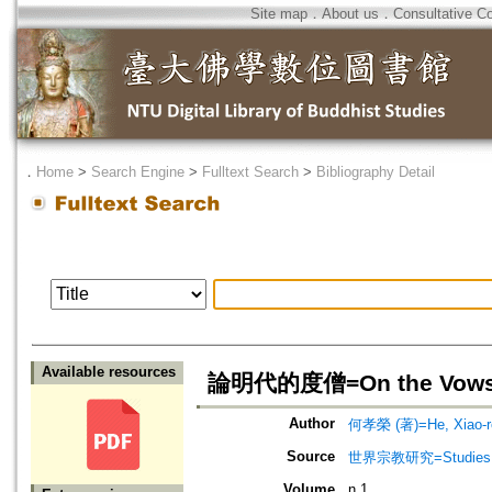
Site map
．
About us
．
Consultative C
．
Home
>
Search Engine
>
Fulltext Search
>
Bibliography Detail
Available resources
論明代的度僧=On the Vows Ta
Author
何孝榮 (著)=He, Xiao-ro
Source
世界宗教研究=Studies in 
Volume
n.1