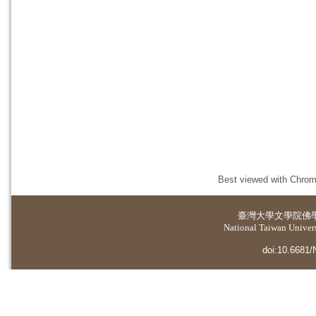
Best viewed with Chrome
臺灣大學
文學院佛
National Taiwan Universi
doi:10.6681