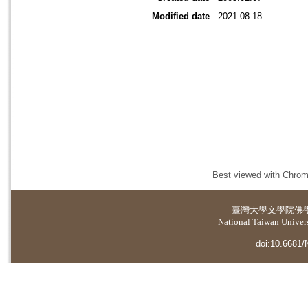
Modified date
2021.08.18
Best viewed with Chrome
臺灣大學
文學院佛
National Taiwan Universi
doi:10.6681