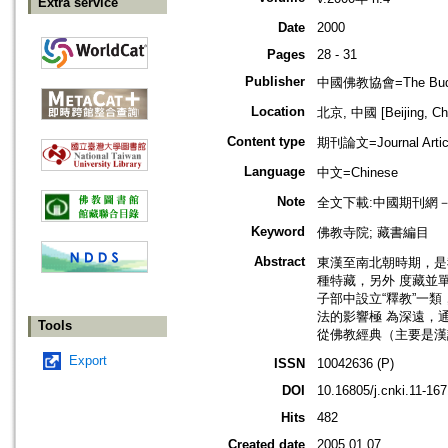
Extra service
Date
2000
Pages
28 - 31
Publisher
中國佛教協會=The Buddhis
Location
北京, 中國 [Beijing, Ch
Content type
期刊論文=Journal Artic
Language
中文=Chinese
Note
全文下載:中國期刊網
Keyword
佛教寺院; 藏書編目
Abstract
東漢至南北朝時期，是
種特藏，另外 度藏並
子部中設立“釋教”一
法的影響極 為深遠，
Tools
從佛教經典（主要是漢
Export
ISSN
10042636 (P)
DOI
10.16805/j.cnki.11-16
Hits
482
Created date
2005.01.07