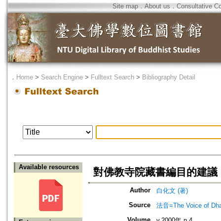
Site map
．
About us
．
Consultative C
．
Home
>
Search Engine
>
Fulltext Search
>
Bibliography Detail
Available resources
對佛教寺院藏書編目的建議
Author
白化文 (著)
Source
法音=The Voice of Dh
Volume
v.2000年 n.4