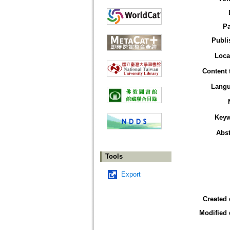
P
Publi
Loca
Content 
Lang
Key
Abst
Tools
Export
Created 
Modified 