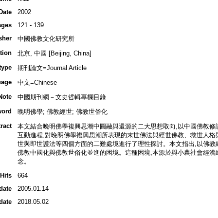
Date
2002
ages
121 - 139
sher
中國佛教文化研究所
tion
北京, 中國 [Beijing, China]
type
期刊論文=Journal Article
uage
中文=Chinese
Note
中國期刊網－文史哲輯專欄目錄
word
晚明佛學; 佛教經世; 佛教世俗化
ract
本文結合晚明佛學複興思潮中圓融與還源的二大思想取向,以中國佛教修
互動進程,對晚明佛學複興思潮所表現的末世佛法與經世佛教、救世人格
世與即世護法等四個方面的二難處境進行了理性探討。本文指出,以佛教
佛教中國化與佛教世俗化並進的困境。這種困境,本源於與小農社會經濟
念。
Hits
664
date
2005.01.14
date
2018.05.02