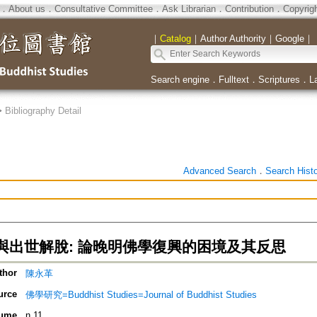
．
About us
．
Consultative Committee
．
Ask Librarian
．
Contribution
．
Copyrig
｜
Catalog
｜
Author Authority
｜
Google
｜
Search engine
．
Fulltext
．
Scriptures
．
L
>
Bibliography Detail
Advanced Search
．
Search Hist
與出世解脫: 論晚明佛學復興的困境及其反思
thor
陳永革
urce
佛學研究=Buddhist Studies=Journal of Buddhist Studies
ume
n.11