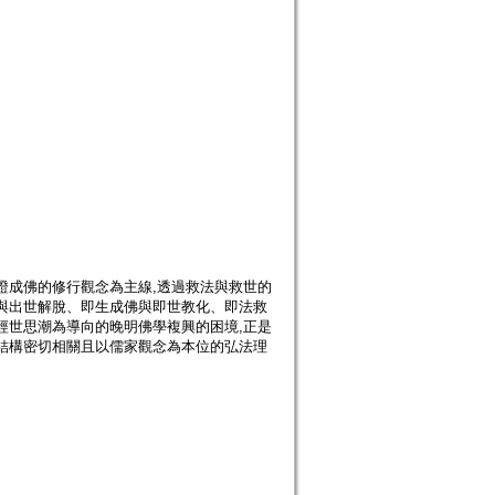
證成佛的修行觀念為主線,透過救法與救世的
與出世解脫、即生成佛與即世教化、即法救
經世思潮為導向的晚明佛學複興的困境,正是
結構密切相關且以儒家觀念為本位的弘法理