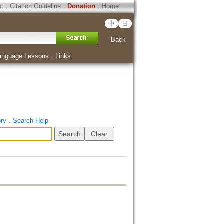
ht
．
Citation Guideline
．
Donation
．
Home
中
日
Back
anguage Lessons
．
Links
ory
．
Search Help