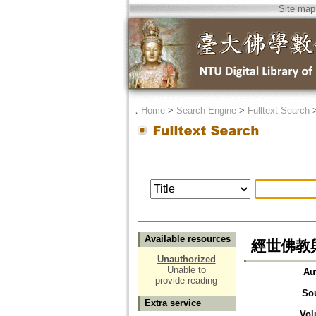
Site map
．
Home
>
Search Engine
>
Fulltext Search
Available resources
經世佛教
Unauthorized
Unable to
Au
provide reading
So
Extra service
Vol