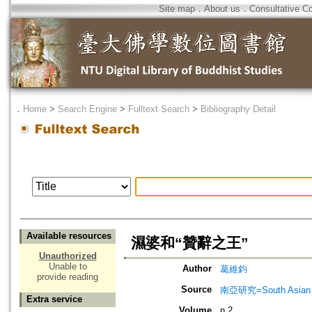
Site map
．
About us
．
Consultative C
．
Home
>
Search Engine
>
Fulltext Search
>
Bibliography Detail
Available resources
濕婆和“贊辭之王”
Unauthorized
Unable to
Author
葛維鈞
provide reading
Source
南亞研究=South Asian 
Extra service
Volume
n.2