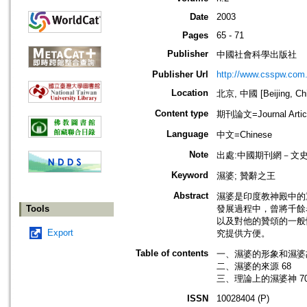
Date
2003
Pages
65 - 71
Publisher
中國社會科學出版社
Publisher Url
http://www.csspw.com
Location
北京, 中國 [Beijing, Ch
Content type
期刊論文=Journal Artic
Language
中文=Chinese
Note
出處:中國期刊網－文
Keyword
濕婆; 贊辭之王
Abstract
濕婆是印度教神殿中的
Tools
發展過程中，曾將千餘
以及對他的贊頌的一般
Export
究提供方便。
Table of contents
一、濕婆的形象和濕婆故
二、濕婆的來源 68
三、理論上的濕婆神 7
ISSN
10028404 (P)