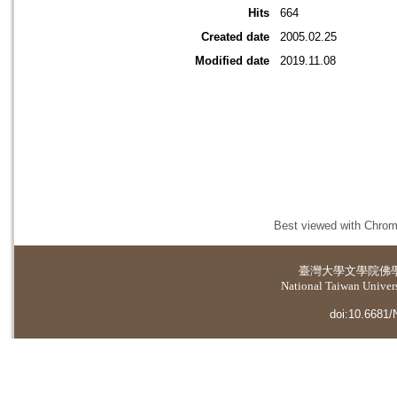
Hits
664
Created date
2005.02.25
Modified date
2019.11.08
Best viewed with Chrome
臺灣大學
文學院佛
National Taiwan Universi
doi:10.6681