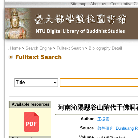
Site map
．
About us
．
Consultative C
．
Home
>
Search Engine
>
Fulltext Search
>
Bibliography Detail
Available resources
河南沁陽懸谷山隋代千佛洞
Author
王振國
Source
敦煌研究=Dunhuang Re
Volume
n.4 (總號=n.66)