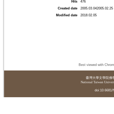
Hits
476
Created date
2005.03.042005.02.25
Modified date
2018.02.05
Best viewed with Chrome
臺灣大學
文學院佛
National Taiwan Universi
doi:10.6681