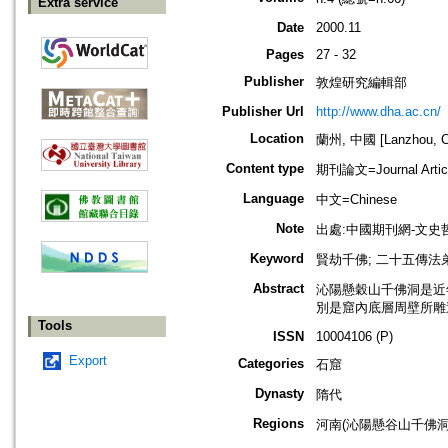
Extra service
Date
2000.11
Pages
27 - 32
Publisher
敦煌研究編輯部
Publisher Url
http://www.dha.ac.cn/
Location
蘭州, 中國 [Lanzhou, C
Content type
期刊論文=Journal Artic
Language
中文=Chinese
Note
出處:中國期刊網-文史
Keyword
賢劫千佛; 二十五傳法弟
Abstract
沁陽懸穀山千佛洞是近
別是窟內底層周壁所雕
Tools
ISSN
10004106 (P)
Export
Categories
石窟
Dynasty
隋代
Regions
河南(沁陽懸谷山千佛洞