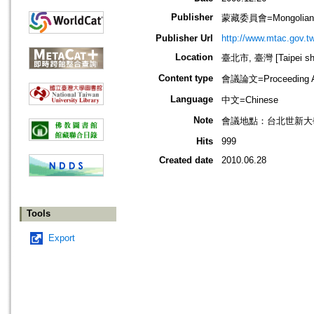
Publisher
蒙藏委員會=Mongolian & 
Publisher Url
http://www.mtac.gov.tw
Location
臺北市, 臺灣 [Taipei shi
Content type
會議論文=Proceeding Ar
Language
中文=Chinese
Note
會議地點：台北世新大
Hits
999
Created date
2010.06.28
Tools
Export