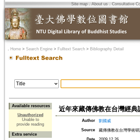
Site map
．
About us
．
Consultative C
．
Home
>
Search Engine
>
Fulltext Search
>
Bibliography Detail
Available resources
近年來藏傳佛教在台灣經典
Unauthorized
Unable to
Author
劉國威
provide reading
Source
藏傳佛教在台灣學術研
Extra service
Date
2009.12.26