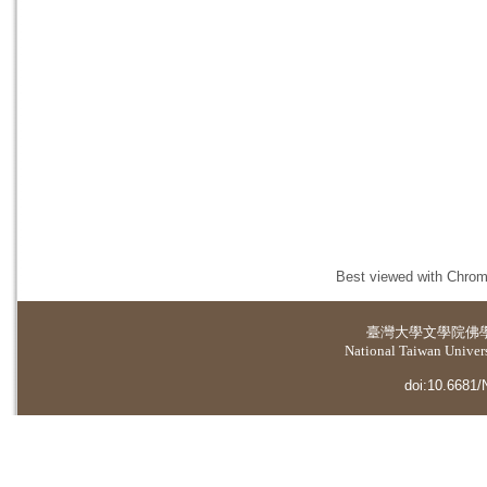
Best viewed with Chrome
臺灣大學
文學院佛
National Taiwan Universi
doi:10.6681