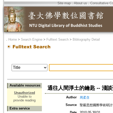
Site map
．
About us
．
Consultative C
．
Home
>
Search Engine
>
Fulltext Search
>
Bibliography Detail
Available resources
通往人間淨土的鑰匙 -- 淺
Unauthorized
Unable to
Author
周柔含
provide reading
Source
聖嚴思想國際學術研討會
Extra service
Date
2010.05.30/31