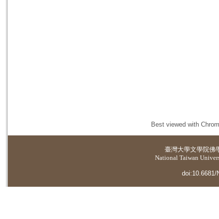
Best viewed with Chrome
臺灣大學
文學院佛
National Taiwan Universi
doi:10.6681