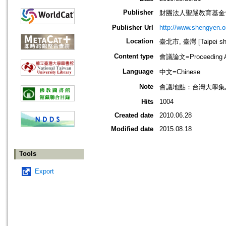
Publisher
財團法人聖嚴教育基金
Publisher Url
http://www.shengyen.o
Location
臺北市, 臺灣 [Taipei shi
Content type
會議論文=Proceeding Ar
Language
中文=Chinese
Note
會議地點：台灣大學集
Hits
1004
Created date
2010.06.28
Modified date
2015.08.18
Tools
Export