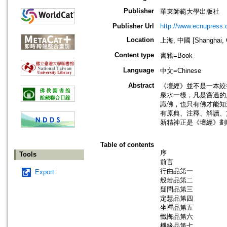
Publisher
華東師範大學出版社
Publisher Url
http://www.ecnupress.
Location
上海, 中國 [Shanghai, 
Content type
書籍=Book
Language
中文=Chinese
Abstract
《壇經》並不是一本絞
泉水一樣，凡是嘗過的
識佛，也只有佛才能知
有原典、注釋、解讀、
新精神正是《壇經》劃
Table of contents
序
Tools
前言
行由品第一
Export
般若品第二
疑問品第三
定慧品第四
坐禪品第五
懺悔品第六
機緣品第七