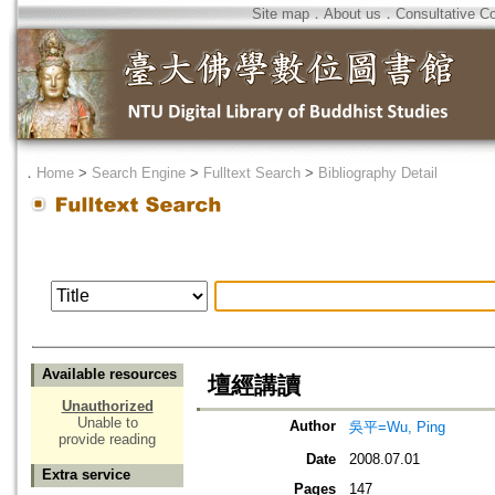
Site map
．
About us
．
Consultative C
．
Home
>
Search Engine
>
Fulltext Search
>
Bibliography Detail
Available resources
壇經講讀
Unauthorized
Unable to
Author
吳平=Wu, Ping
provide reading
Date
2008.07.01
Extra service
Pages
147