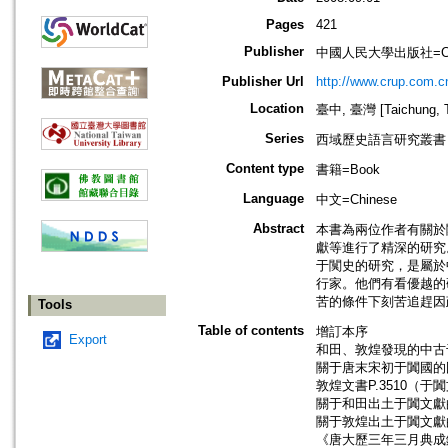
Pages
421
Publisher
中國人民大學出版社=China R
Publisher Url
http://www.crup.com.c
Location
臺中, 臺灣 [Taichung, T
Series
西域歷史語言研究叢書
Content type
書籍=Book
Language
中文=Chinese
Abstract
本書為兩位作者有關於
獻等進行了精深的研究
于闃史的研究，是屬於
行家。他們有看優越的
苦的條件下刻苦追趕因
Tools
Table of contents
增訂本序
Export
和田、敦煌發現的中古
關于唐末宋初于闐國的
敦煌文書P.3510（
關于和田出土于闐文獻
關于敦煌出土于闐文獻
《唐大歷三年三月典成