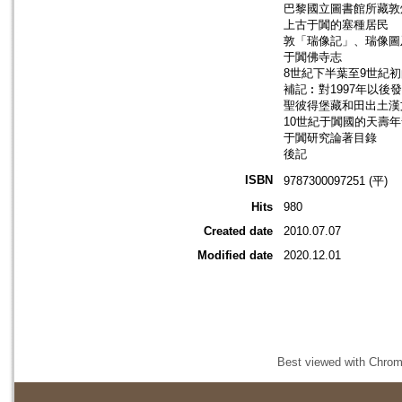
巴黎國立圖書館所藏敦
上古于闐的塞種居民
敦「瑞像記」、瑞像圖
于闐佛寺志
8世紀下半葉至9世紀
補記︰對1997年以後
聖彼得堡藏和田出土漢
10世紀于闐國的天壽
于闐研究論著目錄
後記
ISBN
9787300097251 (平)
Hits
980
Created date
2010.07.07
Modified date
2020.12.01
Best viewed with Chrome