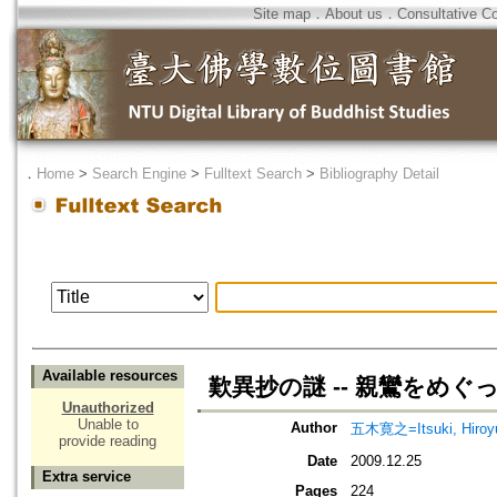
Site map
．
About us
．
Consultative C
．
Home
>
Search Engine
>
Fulltext Search
>
Bibliography Detail
Available resources
歎異抄の謎 -- 親鸞をめ
Unauthorized
Unable to
Author
五木寛之=Itsuki, Hiroy
provide reading
Date
2009.12.25
Extra service
Pages
224