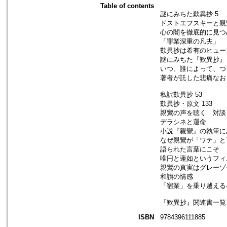
Table of contents
謎にみちた歎異抄 5
ドストエフスキーと親
心の闇を徹底的に見つ
「罪業深重の凡夫」
歎異抄は希有のヒュー
謎にみちた『歎異抄』
いつ、誰によって、つ
著者が託した悲痛なお
私訳歎異抄 53
歎異抄・原文 133
親鸞の声を聴く 対談 
デラシネと運命
小説『親鸞』の執筆に
なぜ親鸞が「ワテ」と
語られた言葉にこそ
唯円と蓮如というフィ
親鸞の真実はグレーゾ
和讃の情感
「宿業」を乗り越える
『歎異抄』関連書一覧 
ISBN
9784396111885