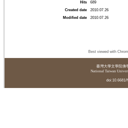
Hits
689
Created date
2010.07.26
Modified date
2010.07.26
Best viewed with Chrome
臺灣大學
文學院佛
National Taiwan Universi
doi:10.6681