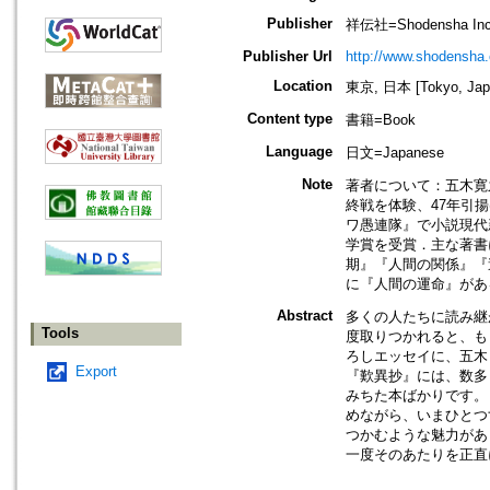
Publisher
祥伝社=Shodensha Inc
Publisher Url
http://www.shodensha.
Location
東京, 日本 [Tokyo, Jap
Content type
書籍=Book
Language
日文=Japanese
Note
著者について：五木寛
終戦を体験、47年引
ワ愚連隊』で小説現代
学賞を受賞．主な著書
期』『人間の関係』『
に『人間の運命』があ
Abstract
多くの人たちに読み継
Tools
度取りつかれると、も
ろしエッセイに、五木
Export
『歎異抄』には、数多
みちた本ばかりです。
めながら、いまひとつ
つかむような魅力があ
一度そのあたりを正直