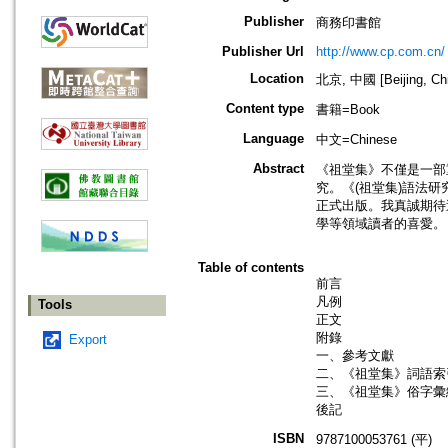
Publisher
商務印書館
Publisher Url
http://www.cp.com.cn/
Location
北京, 中國 [Beijing, Ch
Content type
書籍=Book
Language
中文=Chinese
Abstract
《祖堂集》不僅是一部
究。《(祖堂集)語法研
正式出版。我真誠期待
學等領域讀者的喜愛。
Table of contents
前言
凡例
Tools
正文
附錄
Export
一、參考文獻
二、《祖堂集》詞語索
三、《祖堂集》俗字彙編(
後記
ISBN
9787100053761 (平)