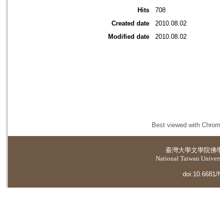
Hits
708
Created date
2010.08.02
Modified date
2010.08.02
Best viewed with Chrome
臺灣大學
文學院佛
National Taiwan Universi
doi:10.6681