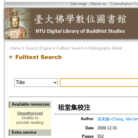
Site map
．
About us
．
Consultative C
．
Home
>
Search Engine
>
Fulltext Search
>
Bibliography Detail
Available resources
祖堂集校注
Unauthorized
Unable to
Author
張美蘭=Chang, Mei-la
provide reading
Date
2009.12.01
Extra service
Pages
552