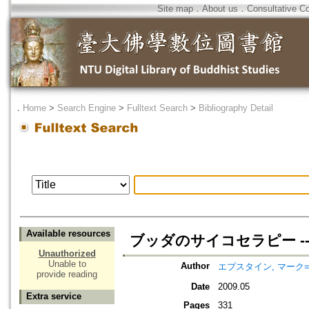
Site map
．
About us
．
Consultative C
．
Home
>
Search Engine
>
Fulltext Search
>
Bibliography Detail
Available resources
ブッダのサイコセラピー -- 心理
Unauthorized
Unable to
Author
エプスタイン, マーク=Eps
provide reading
Date
2009.05
Extra service
Pages
331