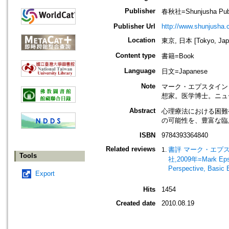
Publisher
春秋社=Shunjusha Publ
Publisher Url
http://www.shunjusha.c
Location
東京, 日本 [Tokyo, Jap
Content type
書籍=Book
Language
日文=Japanese
Note
マーク・エプスタイン
想家。医学博士。ニュ
Abstract
心理療法における困難
の可能性を、豊富な臨
ISBN
9784393364840
Related reviews
書評 マーク・エプス
Tools
社,2009年=Mark Epst
Perspective, Basic 
Export
Hits
1454
Created date
2010.08.19