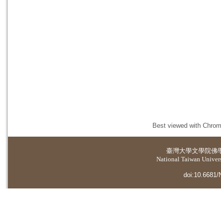
Best viewed with Chrome
臺灣大學
文學院佛
National Taiwan Universi
doi:10.6681