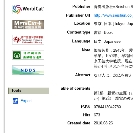
Publisher
青春出版社=Seishun S
Publisher Url
http://www.seishun.co.
Location
東京, 日本 [Tokyo, Jap
Content type
書籍=Book
Language
日文=Japanese
Note
加藤智見，1943年
卒業。1973年、早
京工芸大学教授。現在
籍が刊行された当時に
Abstract
なぜ人は、念仏を称え
Table of contents
Tools
第1部 親鸞の生涯（
か）第2部 親鸞の教
Export
ISBN
9784413042789
Hits
673
Created date
2010.08.26