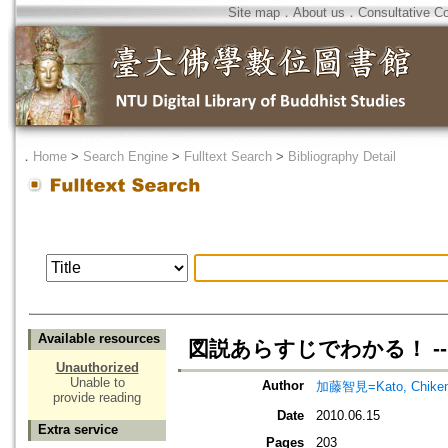
Site map
．
About us
．
Consultative C
．
Home
>
Search Engine
>
Fulltext Search
>
Bibliography Detail
Available resources
図説あらすじでわかる！ -
Unauthorized
Unable to
Author
加藤智見=Kato, Chike
provide reading
Date
2010.06.15
Extra service
Pages
203