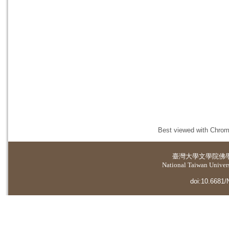
Best viewed with Chrome
臺灣大學
文學院佛
National Taiwan Universi
doi:10.6681