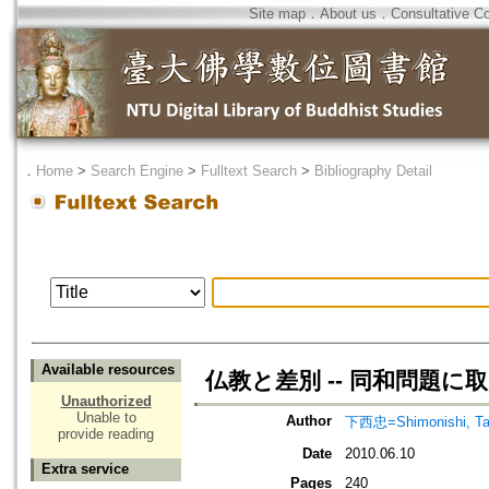
Site map
．
About us
．
Consultative C
．
Home
>
Search Engine
>
Fulltext Search
>
Bibliography Detail
Available resources
仏教と差別 -- 同和問題
Unauthorized
Unable to
Author
下西忠=Shimonishi, Ta
provide reading
Date
2010.06.10
Extra service
Pages
240