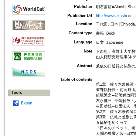
Publisher
明石書店=Akashi Shoten
Publisher Url
http://www.akashi.co.j
Location
千代田, 日本 [Chiyoda, 
Content type
書籍=Book
Language
日文=Japanese
Note
下西忠，高野山大学教
山人権研究所理事(本
Abstract
兼俊の口述録と仏教の
Table of contents
第1章 佐々木兼俊師
峯寺執行長・前高野山
Tools
組坂繁之─部落解放同
友永健三─部落解放・
Export
村田恭雄─社団法人・
第2章 佐々木兼俊師
第3章 仏教と差別に
五輪塔をめぐって
「日本のチベット」考
人間の尊厳と苦─日本