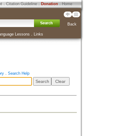
ht
．
Citation Guideline
．
Donation
．
Home
中
日
Back
anguage Lessons
．
Links
ory
．
Search Help