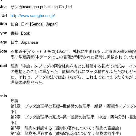
sher
サンガ=samgha publishing Co.,Ltd.
 Url
http://www.samgha.co.jp/
tion
仙台, 日本 [Sendai, Japan]
type
書籍=Book
age
日文=Japanese
Note
石飛道子(イシトビミチコ)1951年、札幌に生まれる．北海道大學大
學非常勤講師(本データはこの書籍が刊行された當時に掲載されていたも
ract
龍樹『中論』をブッダの阿含経典をもとに解明する初めての試み！イ
の思想とみごとに重なった！龍樹の時代にブッダ精神がふたたびもど
た。それは、ブッダの法ではありながら、これまでとはまったくちが
理學の結晶だった。
ents
序論
第1章 ブッダ論理學の基礎─世俗諦の論理學 縁起・四聖諦（ブッダ
る）
第2章 ブッダ論理學の完成─第一義諦の論理學 中道・四句分別（龍
る）
第3章 龍樹を解読する（龍樹の著作について；龍樹の言語論）
第4章 龍樹を理解する（龍樹の伝記について；龍樹の前半生）