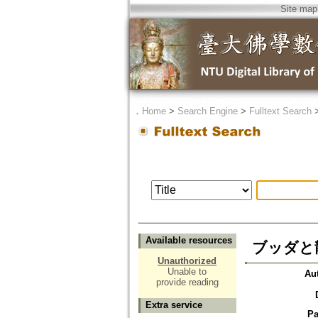
Site map
．
Home
>
Search Engine
>
Fulltext Search
Available resources
ブッダと龍
Unauthorized
Unable to
Au
provide reading
Extra service
Pa