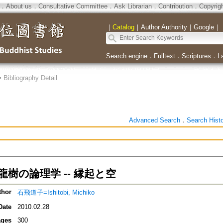
．
About us
．
Consultative Committee
．
Ask Librarian
．
Contribution
．
Copyrig
｜
Catalog
｜
Author Authority
｜
Google
｜
Search engine
．
Fulltext
．
Scriptures
．
L
>
Bibliography Detail
Advanced Search
．
Search Hist
樹の論理学 -- 縁起と空
thor
石飛道子=Ishitobi, Michiko
Date
2010.02.28
ges
300