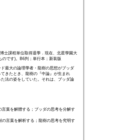
學院博士課程単位取得退學．現在、北星學園大
のです)。B6判；単行本；新装版
ンド最大の論理學者・龍樹の思想がブッダ
ってきたとき、龍樹の『中論』が生まれ
った法の姿をしていた。それは、ブッダ論
の言葉を解體する；ブッダの思考を分解す
樹の言葉を解析する；龍樹の思考を究明す