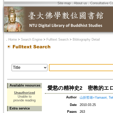
Site map
．
About us
．
Consultative C
．
Home
>
Search Engine
>
Fulltext Search
>
Bibliography Detail
Available resources
愛慾の精神史2 密教的エ
Unauthorized
Unable to
Author
山折哲雄=Yamaori, Tet
provide reading
Date
2010.03.25
Extra service
Pages
263