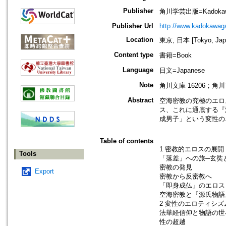
Publisher
角川学芸出版=Kadokawa Ga
Publisher Url
http://www.kadokawag
Location
東京, 日本 [Tokyo, Jap
Content type
書籍=Book
Language
日文=Japanese
Note
角川文庫 16206；角川
Abstract
空海密教の究極のエロ
ス、これに通底する『
成男子」という変性の
Table of contents
1 密教的エロスの展開
Tools
「落差」への旅─玄奘
密教の発見
Export
密教から反密教へ
「即身成仏」のエロス
空海密教と『源氏物語
2 変性のエロティシズ
法華経信仰と物語の世
性の超越