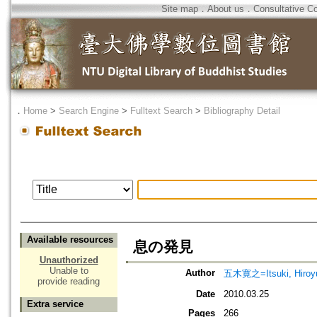
Site map
．
About us
．
Consultative C
．
Home
>
Search Engine
>
Fulltext Search
>
Bibliography Detail
Available resources
息の発見
Unauthorized
Unable to
Author
五木寛之=Itsuki, Hiroy
provide reading
Date
2010.03.25
Extra service
Pages
266