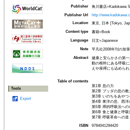
Publisher
角川書店=Kadokawa Shote
Publisher Url
http://www.kadokawa.c
Location
東京, 日本 [Tokyo, Jap
Content type
書籍=Book
Language
日文=Japanese
Note
平凡社2008年刊の加筆
Abstract
健康と安らかさの第一
動の根幹にある呼吸に
えや座禪にも込められ
Table of contents
第1章 息の力
Tools
第2章 ブッダの息の教
第3章 いのちをあや
Export
第4章 東洋の息、西洋
第5章 禪的呼吸法への
第6章 食と健康と呼吸
第7章 呼吸革命への道
ISBN
9784041294420