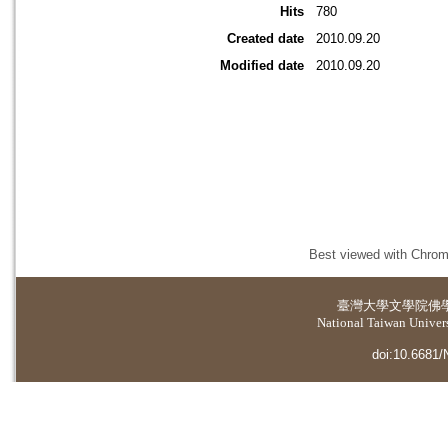
Hits
780
Created date
2010.09.20
Modified date
2010.09.20
Best viewed with Chrome
臺灣大學
文學院佛
National Taiwan Universi
doi:10.6681