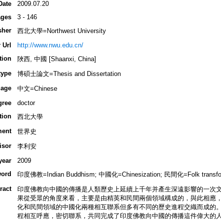
Date
2009.07.20
ges
3 - 146
sher
西北大學=Northwest University
 Url
http://www.nwu.edu.cn/
tion
陜西, 中國 [Shaanxi, China]
type
博碩士論文=Thesis and Dissertation
age
中文=Chinese
gree
doctor
tion
西北大學
ment
世界史
isor
李利安
year
2009
ord
印度佛教=Indian Buddhism; 中國化=Chinesization; 民間化=Folk transform
ract
印度佛教向中國的傳播是人類歷史上延續上千年并產生深遠影響的一次
果從受眾的角度來看，主要是由精英和民間兩個領域構成的，與此相應
化和民間領域的中國化兩種相互聯系但多有不同的歷史進程交織而成的
程相互呼應，密切聯系，共同完成了印度佛教向中國的傳播這件偉大的