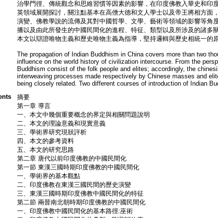
治學門徑、傳統觀念和思維習慣等因素的影響，在印度佛教入華史和印
英領域展開探討，關注點基本在高僧大德和文人學士以及帝王將相方面
演變、佛教學說的流傳及其對中國哲學、文學、藝術等領域的影響等角
播以及由此所發生的中國民間化的進程、特征、類型以及所涉及的諸多
本文以辯證唯物主義和歷史唯物主義為指導，堅持邏輯與歷史相統一的原則
The propagation of Indian Buddhism in China covers more than two tho
influence on the world history of civilization intercourse. From the pers
Buddhism consist of the folk people and elites; accordingly, the chines
interweaving processes made respectively by Chinese masses and elites,
being closely related. Two different courses of introduction of Indian Bu
ents
摘要
第一章 導言
一、本文中幾個重要概念的界定與相關問題說明
二、本文的理論意義和現實意義
三、學術界研究現狀評析
四、本文的參考資料
五、本文的研究思路
第二章 唐代以前印度佛教的中國民間化
第一節 東漢三國時期印度佛教的中國民間化
一、學術界的基本觀點
二、印度佛教在東漢三國民間的歷史演變
三、東漢三國時期印度佛教中國民間化的特征
第二節 兩晉南北朝時期印度佛教的中國民間化
一、印度佛教中國民間化的基本路徑:巫術