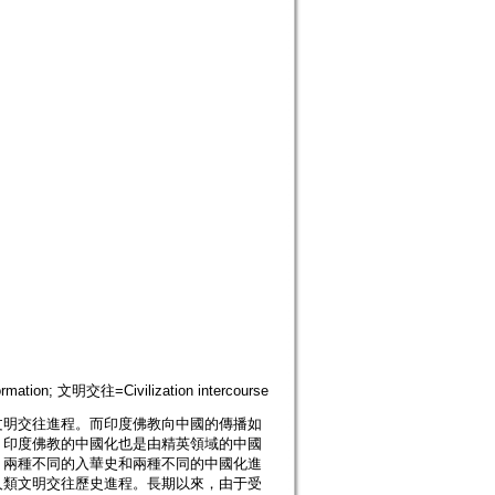
ation; 文明交往=Civilization intercourse
文明交往進程。而印度佛教向中國的傳播如
，印度佛教的中國化也是由精英領域的中國
。兩種不同的入華史和兩種不同的中國化進
人類文明交往歷史進程。長期以來，由于受