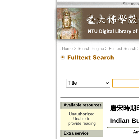
Site map
．
Home
>
Search Engine
>
Fulltext Search
Available resources
唐宋時期印度
Unauthorized
Unable to
Indian B
provide reading
Au
Extra service