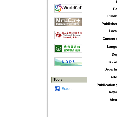
Pa
Publi
Publisher
Loca
Content 
Langu
De
Institu
Depart
Adv
Tools
Publication 
Export
Keyw
Abst