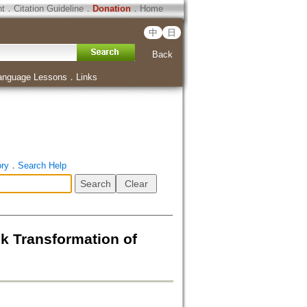
ht
．
Citation Guideline
．
Donation
．
Home
中
日
Back
anguage Lessons
．
Links
ory
．
Search Help
ansformation of