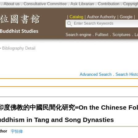
．
About us
．
Consultative Committee
．
Ask Librarian
．
Contribution
．
Copyrig
｜
Catalog
｜
Author Authority
｜
Google
｜
Search engine
．
Fulltext
．
Scriptures
．
L
>
Bibliography Detail
Advanced Search
．
Search Hist
佛教的中國民間化研究=On the Chinese Folk Tr
uddhism in Tang and Song Dynasties
thor
宇恒偉