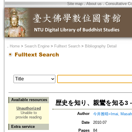
Site map
．
About us
．
Consultative C
．
Home
>
Search Engine
>
Fulltext Search
>
Bibliography Detail
Available resources
歴史を知り、親鸞を知る3 -
Unauthorized
Unable to
Author
今井雅晴=Imai, Masah
provide reading
Date
2010.07
Extra service
Pages
84