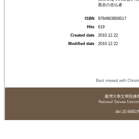
黒谷の念仏者
ISBN
9784903858517
Hits
619
Created date
2010.12.22
Modified date
2010.12.22
Best viewed with Chrome
臺灣大學
文學院佛
National Taiwan Universi
doi:10.6681