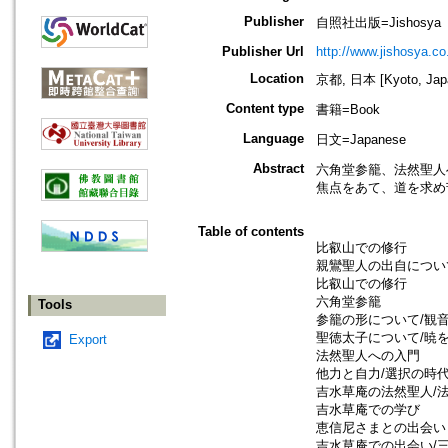
Publisher
自照社出版=Jishosya
Publisher Url
http://www.jishosya.co.
Location
京都, 日本 [Kyoto, Jap
Content type
書籍=Book
Language
日文=Japanese
Abstract
六角堂参籠、法然聖人
焦点をあて、道を求め
Table of contents
比叡山での修行
親鸞聖人の出自につい
比叡山での修行
六角堂参籠
Tools
参籠の形について/観
聖徳太子について/暁
Export
法然聖人への入門
他力と自力/選択の時
吉水草庵の法然聖人/
吉水草庵での学び
恵信尼さまとの出会い
吉水草庵での出会い/