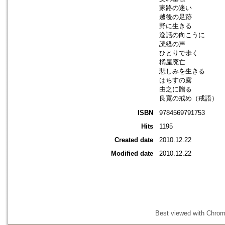
家路の迷い
越後の足跡
野に生きる
逸話の向こうに
読経の声
ひとりで歩く
橘屋廃亡
悲しみを生きる
はちすの露
由之に贈る
良寛の戒め（戒語）
ISBN
9784569791753
Hits
1195
Created date
2010.12.22
Modified date
2010.12.22
Best viewed with Chrome