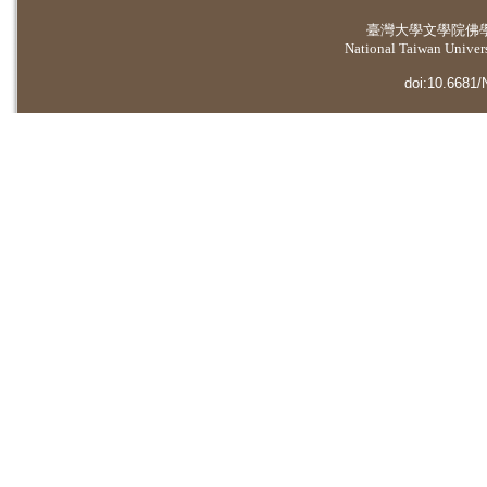
臺灣大學
文學院佛
National Taiwan Universi
doi:10.6681