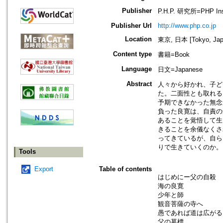
Publisher
P.H.P. 研究所=PHP Inst
Publisher Url
http://www.php.co.jp
Location
東京, 日本 [Tokyo, Jap
Content type
書籍=Book
Language
日文=Japanese
Abstract
人々から好かれ、子ど
た。二面性とも取れる
予期できなかった無念
負った良寛は、自責の
あることを覚悟して生
きることを余儀なくさ
ってきているが、自ら
りで生きていくのか。
Tools
Export
Table of contents
はじめにー父の自殺
海の良寛
少年と師
観音菩薩の寺へ
愚であれば道は広がる
父の墓標