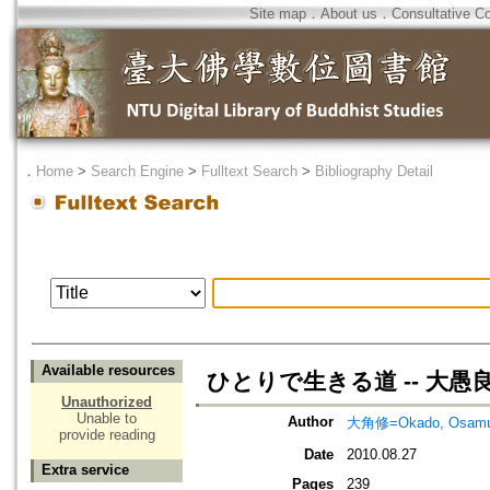
Site map
．
About us
．
Consultative C
．
Home
>
Search Engine
>
Fulltext Search
>
Bibliography Detail
Available resources
ひとりで生きる道 -- 大
Unauthorized
Unable to
Author
大角修=Okado, Osam
provide reading
Date
2010.08.27
Extra service
Pages
239