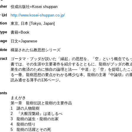
sher
佼成出版社=Kosei shuppan
 Url
http://www.kosei-shuppan.co.jp/
tion
東京, 日本 [Tokyo, Japan]
type
書籍=Book
uage
日文=Japanese
Note
構築された仏教思想シリーズ
ract
ゴータマ・ブッダが説いた「縁起」の思想を、「空」という概念でもっ
書では、その生涯や主要著作を紹介するとともに、龍樹がブッダの教
衆生の救済のために独自の論理と法──「中道」と「空」を提唱したこ
る一冊。龍樹思想の要点がわかる稀少な本。龍樹の主著『中論頌』の
読み通せる薄手の136ページ。
ents
まえがき
第一章 龍樹伝説と龍樹の主要作品
1 謎の人物龍樹
2 『大般涅槃経』は道しるべ
3 龍樹の誕生・龍樹の出家
4 龍樹の悟り
5 龍樹の活躍とその死