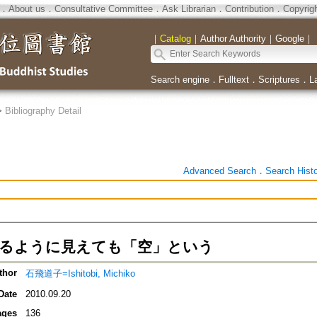
．
About us
．
Consultative Committee
．
Ask Librarian
．
Contribution
．
Copyrig
｜
Catalog
｜
Author Authority
｜
Google
｜
Search engine
．
Fulltext
．
Scriptures
．
L
>
Bibliography Detail
Advanced Search
．
Search Hist
- あるように見えても「空」という
thor
石飛道子=Ishitobi, Michiko
Date
2010.09.20
ages
136