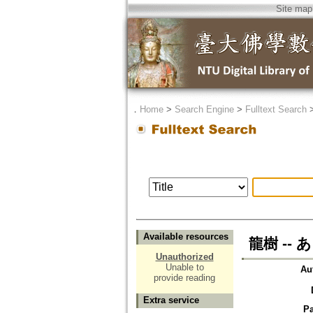
Site map
．
Home
>
Search Engine
>
Fulltext Search
Available resources
龍樹 -
Unauthorized
Unable to
Au
provide reading
Extra service
P