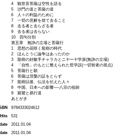
4 観世音菩薩は空性を語る
5 沙門の道と菩薩の道
6 人々の利益のために
7 一切の見解を捨て去ること
8 去る者と去らざる者
9 去る者は去らない
10 四句分別
第五章 無諍の立場と菩薩行
1 思想の花咲く龍樹の時代
2 ほんとうに論争はあったのか
3 龍樹の好敵手チャラカとニヤーヤ学派(無諍の立場)
4 「自性」のもとに整えられた哲学説(一切智者の視点)
5 菩薩行と願
6 菩薩は涅槃の証をとらず
7 龍樹以後、仏法を伝えた人々
8 中国、日本への影響──八宗の祖師
9 親鸞と易行道
あとがき
ISBN
9784333024612
Hits
531
date
2011.01.04
date
2011.01.04