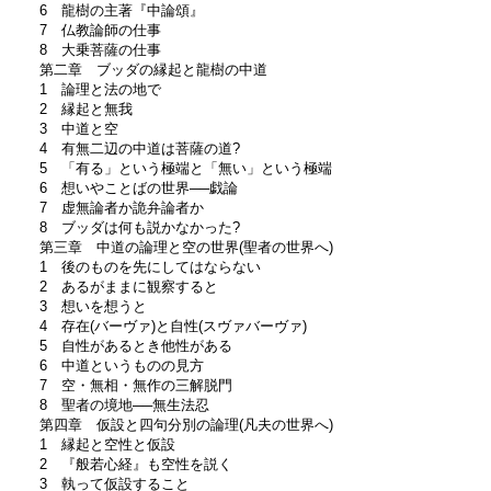
6 龍樹の主著『中論頌』
7 仏教論師の仕事
8 大乗菩薩の仕事
第二章 ブッダの縁起と龍樹の中道
1 論理と法の地で
2 縁起と無我
3 中道と空
4 有無二辺の中道は菩薩の道?
5 「有る」という極端と「無い」という極端
6 想いやことばの世界──戯論
7 虚無論者か詭弁論者か
8 ブッダは何も説かなかった?
第三章 中道の論理と空の世界(聖者の世界へ)
1 後のものを先にしてはならない
2 あるがままに観察すると
3 想いを想うと
4 存在(バーヴァ)と自性(スヴァバーヴァ)
5 自性があるとき他性がある
6 中道というものの見方
7 空・無相・無作の三解脱門
8 聖者の境地──無生法忍
第四章 仮設と四句分別の論理(凡夫の世界へ)
1 縁起と空性と仮設
2 『般若心経』も空性を説く
3 執って仮設すること