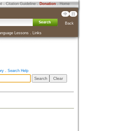
ht
．
Citation Guideline
．
Donation
．
Home
中
日
Back
anguage Lessons
．
Links
ory
．
Search Help