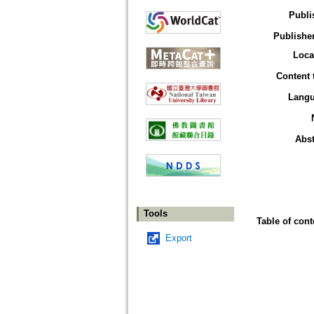
Publi
Publisher
Loca
Content 
Lang
Abst
Tools
Table of cont
Export