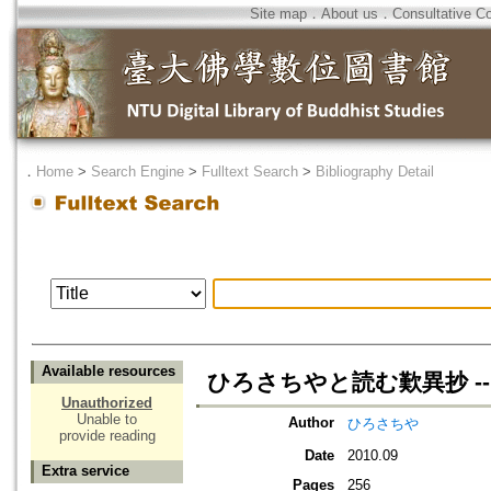
Site map
．
About us
．
Consultative C
．
Home
>
Search Engine
>
Fulltext Search
>
Bibliography Detail
Available resources
ひろさちやと読む歎異抄 -
Unauthorized
Unable to
Author
ひろさちや
provide reading
Date
2010.09
Extra service
Pages
256