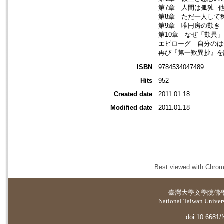
第7章 人間は孤独─
第8章 ただ一人して
第9章 唯円房の歎き
第10章 なぜ「歎異
エピローグ 自分のは
再び『第一歎異抄』を
ISBN
9784534047489
Hits
952
Created date
2011.01.18
Modified date
2011.01.18
Best viewed with Chrome
臺灣大學
文學院佛
National Taiwan Universi
doi:10.6681