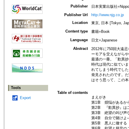
Publisher
日本実業出版社=Nippon Ji
Publisher Url
http://www.njg.co.jp
Location
東京, 日本 [Tokyo, Jap
Content type
書籍=Book
Language
日文=Japanese
Abstract
2012年に750回
ーモアを交えながらや
最適の一冊。「歎異抄
時代は現代に似ていま
れてしまう時代でした
発見されたのです。だ
はそう思って、この本
Tools
Table of contents
まえがき
Export
第1章 煩悩があるか
第2章 『歎異抄』は
第3章 絶望の叫び声
第4章 自分で賭けよ
第5章 悪人に徹する
第6章 欲望と慈悲の