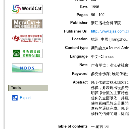
Date
1998
Pages
96 - 102
Publisher
浙江省社會科學院
Publisher Url
http://www.zjss.com.c
Location
杭州, 中國 [Hangzhou, 
Content type
期刊論文=Journal Artic
Language
中文=Chinese
Note
作者單位：浙江省社會
Keyword
參究念佛禪; 晚明佛教; 
Abstract
晚明佛教叢林承續宋代
Tools
佛禪，并表現出從參究
明禪凈合流的主要特色
Export
信仰的全面皈依，并藉
佛教圓融思想充分展開
進程的邏輯完成。晚明
修行的信仰問題，從而
Table of contents
一.前言 96