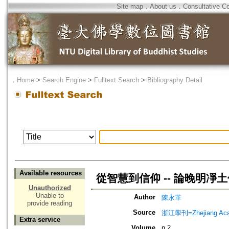
Site map
．
About us
．
Consultative C
．
Home
>
Search Engine
>
Fulltext Search
>
Bibliography Detail
Available resources
從智慧到信仰 -- 論晚明凈
Unauthorized
Unable to
Author
陳永革
provide reading
Source
浙江學刊=Zhejiang Acad
Extra service
Volume
n.2