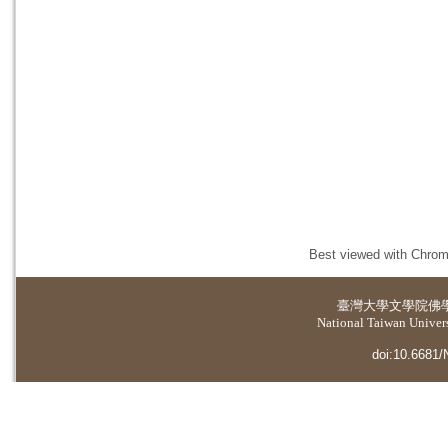
Best viewed with Chrome
臺灣大學
文學院佛
National Taiwan Universi
doi:10.6681