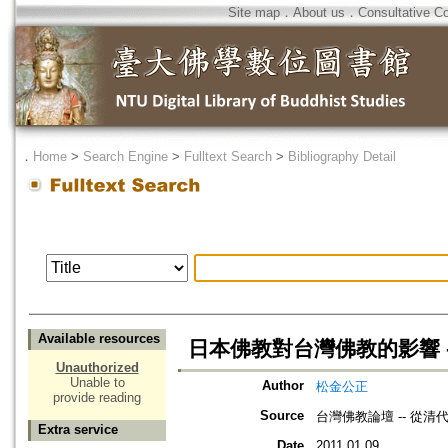
Site map
．
About us
．
Consultative C
．
Home
>
Search Engine
>
Fulltext Search
>
Bibliography Detail
Available resources
日本佛教對台灣佛教的影響 -
Unauthorized
Unable to
Author
松金公正
provide reading
Source
台灣佛教論壇 -- 從
Extra service
Date
2011.01.09