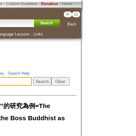
ht
．
Citation Guideline
．
Donation
．
Home
中
日
Back
anguage Lessons
．
Links
ory
．
Search Help
”的研究為例=The
the Boss Buddhist as