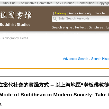
．
About us
．
Consultative Committee
．
Ask Librarian
．
Contribution
．
Copyrig
｜
Catalog
｜
Author Authority
｜
Google
｜
Search engine
．
Fulltext
．
Scriptures
．
L
>
Bibliography Detail
Advanced Search
．
Search Hist
當代社會的實踐方式 -- 以上海地區“老板佛教徒
 Mode of Buddhism in Modern Society: Take 
s