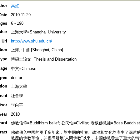
thor
高虹
Date
2010.11.29
ges
6 - 198
sher
上海大學=Shanghai University
 Url
http://www.shu.edu.cn/
tion
上海, 中國 [Shanghai, China]
type
博碩士論文=Thesis and Dissertation
age
中文=Chinese
gree
doctor
tion
上海大學
ment
社會學
isor
李向平
year
2010
ord
佛教信仰=Buddhism belief; 公民性=Civility; 老板佛教徒=Boss Buddhist
ract
佛教傳入中國的兩千多年來，對中國的社會、政治和文化均產生了深遠
教產的佛教革命，并倡導發展“人間佛教”以來，中國佛教發生了重大的轉