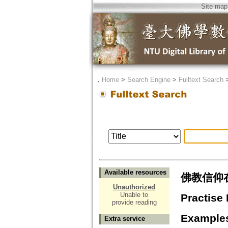
Site map
．
Home
>
Search Engine
>
Fulltext Search
Available resources
佛教信仰在
Unauthorized
Unable to
Practise
provide reading
Example
Extra service