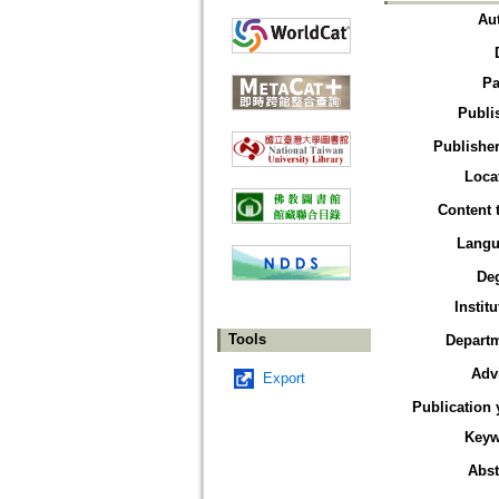
Au
Pa
Publi
Publisher
Loca
Content 
Langu
De
Institu
Tools
Depart
Adv
Export
Publication 
Keyw
Abst