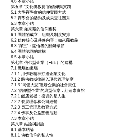
4.6 本章小結
第五章 “文化佛教徒”的信仰與實踐
5.1 大學禪學會的信仰實踐方式
5.2 禪學會的活動及成員交往關系
5.3 本章小結
第六章 如來藏的信仰團契
6.1 團體的成立、組織及制度安排
6.2 信仰核心及共修內容：如來藏教義
6.3 “禪三”：開悟者的關鍵環節
6.4 團體認同的建構
6.5 本章小結
第七章 信仰型企業（FBE）的建構
7.1 職場如道場
7.1.1 用佛教精神打造企業文化
7.1.2 將佛教戒律融入現代管理制度
7.1.3 “同體大悲”激發企業的社會責任
7.2 “信仰型企業”的典型個案：紅蓮素食館
7.2.1 飯店老板：投資的是人生
7.2.2 發展理念和公司經營
7.2.3 員工管理及教育方式
7.2.4 佛事及公益慈善活動
7.3 本章小結
第八章 結論與討論
8.1 基本結論
8.1.1 佛教信仰的私人性