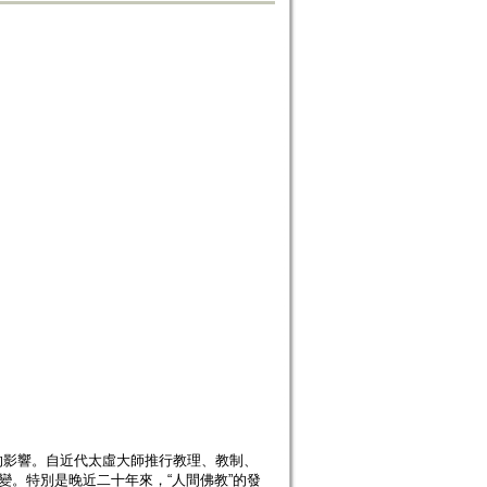
的影響。自近代太虛大師推行教理、教制、
變。特別是晚近二十年來，“人間佛教”的發