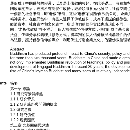
展促成了中國佛教的變遷，以及居士佛教的興起。在此基礎上，各種相對
國改革開放后，經濟所有制發生改變，經濟領域多元化發展，社會空間
一個新的社會階層，即“老板”階層。這些“老板”在經營自己的公司、企
精神需求。在他們當中，有些人選擇了佛教信仰，成為了虔誠的佛教徒。
經濟資本、社會資本和文化資本，所以他們的信仰實踐也表現出不同于
同，“老板佛教徒”并不滿足于個人福佑式的信仰方式，他們組成了基金
法會、佛學分享和義理共修等方式，將單獨的個人信仰擴展成群體性的
為弘揚、護持佛教信仰的媒介，利用佛法打造企業文化，借鑒佛教倫理教育
Abstract:
Buddhism has produced profound impact to China’s society, policy and c
for more than two thousand years. Buddhism in China had made a great 
not only implemented Buddhism revolution of teachings, policy and po
development of Engaged-Buddhism. In recent 20 years, the developm
rise of China’s layman Buddhist and many sorts of relatively independ
ents
摘要
第一章 導論
1.1 研究背景與緣起
1.1.1 研究背景
1.1.2 研究緣起與問題的提出
1.2 研究意義
1.2.1 研究價值
1.2.2 現實關懷
第二章 文獻回顧與評述