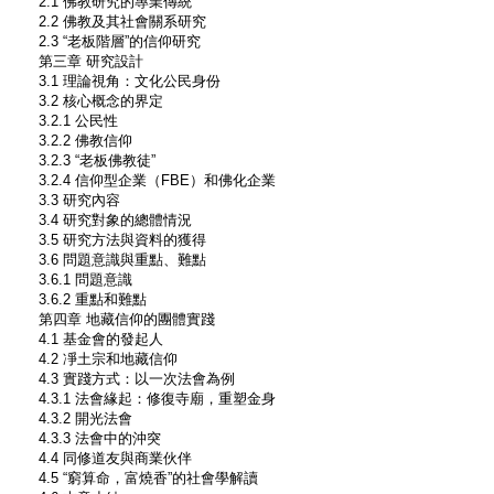
2.1 佛教研究的專業傳統
2.2 佛教及其社會關系研究
2.3 “老板階層”的信仰研究
第三章 研究設計
3.1 理論視角：文化公民身份
3.2 核心概念的界定
3.2.1 公民性
3.2.2 佛教信仰
3.2.3 “老板佛教徒”
3.2.4 信仰型企業（FBE）和佛化企業
3.3 研究內容
3.4 研究對象的總體情況
3.5 研究方法與資料的獲得
3.6 問題意識與重點、難點
3.6.1 問題意識
3.6.2 重點和難點
第四章 地藏信仰的團體實踐
4.1 基金會的發起人
4.2 凈土宗和地藏信仰
4.3 實踐方式：以一次法會為例
4.3.1 法會緣起：修復寺廟，重塑金身
4.3.2 開光法會
4.3.3 法會中的沖突
4.4 同修道友與商業伙伴
4.5 “窮算命，富燒香”的社會學解讀