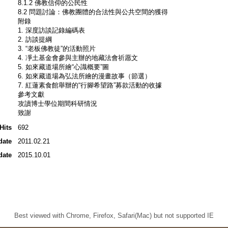
8.1.2 佛教信仰的公民性
8.2 問題討論：佛教團體的合法性與公共空間的獲得
附錄
1. 深度訪談記錄編碼表
2. 訪談提綱
3. “老板佛教徒”的活動照片
4. 凈土基金會參與主辦的地藏法會祈愿文
5. 如來藏道場所繪“心識概要”圖
6. 如來藏道場為弘法所繪的漫畫故事（節選）
7. 紅蓮素食館舉辦的“行腳希望路”募款活動的收據
參考文獻
攻讀博士學位期間科研情況
致謝
Hits
692
date
2011.02.21
date
2015.10.01
Best viewed with Chrome, Firefox, Safari(Mac) but not supported IE