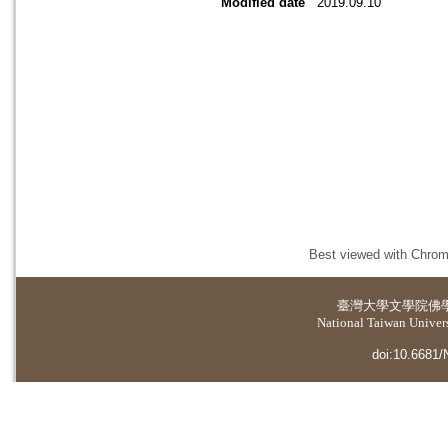
Modified date
2019.09.10
Best viewed with Chrome
臺灣大學
文學院佛
National Taiwan Universi
doi:10.6681