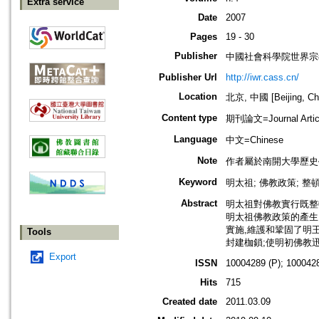
Extra service
Date
2007
Pages
19 - 30
Publisher
中國社會科學院世界宗
Publisher Url
http://iwr.cass.cn/
Location
北京, 中國 [Beijing, Ch
Content type
期刊論文=Journal Artic
Language
中文=Chinese
Note
作者屬於南開大學歷史
Keyword
明太祖; 佛教政策; 整頓
Abstract
明太祖對佛教實行既整
明太祖佛教政策的產生
實施,維護和鞏固了明
Tools
封建枷鎖;使明初佛教
Export
ISSN
10004289 (P); 1000428
Hits
715
Created date
2011.03.09