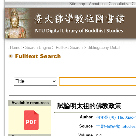
Site map
．
About us
．
Consultative C
．
Home
>
Search Engine
>
Fulltext Search
>
Bibliography Detail
Available resources
試論明太祖的佛教政策
Author
何孝榮 (著)=He, Xiao-ro
Source
世界宗教研究=Studies in 
Volume
n.4