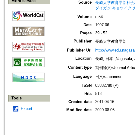
Extra service
Source
長崎大学教育学部社会科学論叢=Bul
ダイガク キョウイク 
Volume
n.54
Date
1997.06
Pages
39 - 52
Publisher
長崎大学教育学部
Publisher Url
http://www.edu.nagasak
Location
長崎, 日本 [Nagasaki, 
Content type
期刊論文=Journal Artic
Language
日文=Japanese
ISSN
03882780 (P)
Hits
518
Tools
Created date
2011.04.16
Export
Modified date
2020.08.06