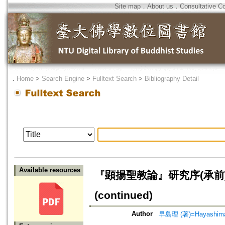
Site map
．
About us
．
Consultative C
．
Home
>
Search Engine
>
Fulltext Search
>
Bibliography Detail
Available resources
『顕揚聖教論』研究序(承前)=An
(continued)
Author
早島理 (著)=Hayashima,