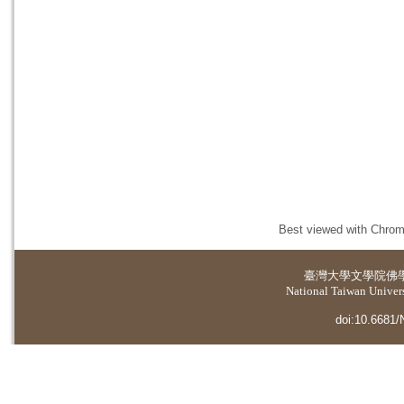
Best viewed with Chrome
臺灣大學
文學院佛
National Taiwan Universi
doi:10.6681