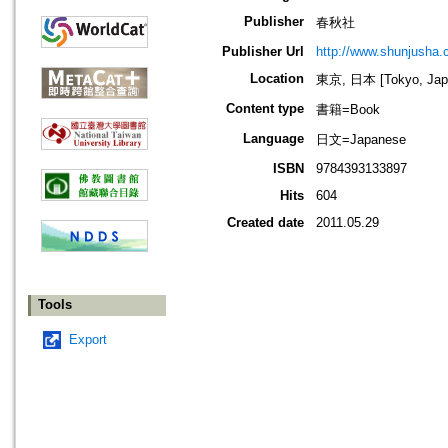
Publisher
春秋社
Publisher Url
http://www.shunjusha.c
Location
東京, 日本 [Tokyo, Jap
Content type
書籍=Book
Language
日文=Japanese
ISBN
9784393133897
Hits
604
Created date
2011.05.29
Tools
Export