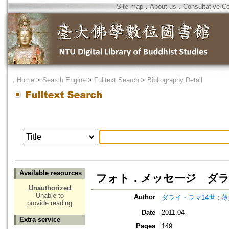
Site map
．
About us
．
Consultative C
．
Home
>
Search Engine
>
Fulltext Search
>
Bibliography Detail
Available resources
フォト．メッセージ ダ
Unauthorized
Unable to
Author
ダライ・ラマ14世
;
薄
provide reading
Date
2011.04
Extra service
Pages
149