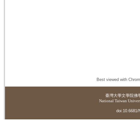
Best viewed with Chrome
臺灣大學
文學院佛
National Taiwan Universi
doi:10.6681