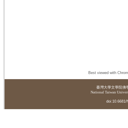
Best viewed with Chrome
臺灣大學
文學院佛
National Taiwan Universi
doi:10.6681