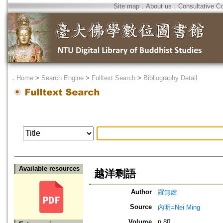
Site map
．
About us
．
Consultative C
．
Home
>
Search Engine
>
Fulltext Search
>
Bibliography Detail
Available resources
越洋剩語
Author
羅無虛
Source
內明=Nei Ming
Volume
n.80