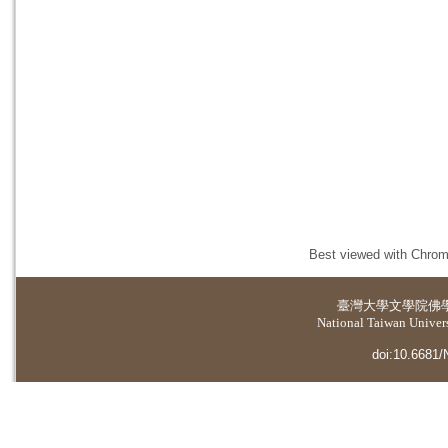
Best viewed with Chrome
臺灣大學
文學院佛
National Taiwan Universi
doi:10.6681