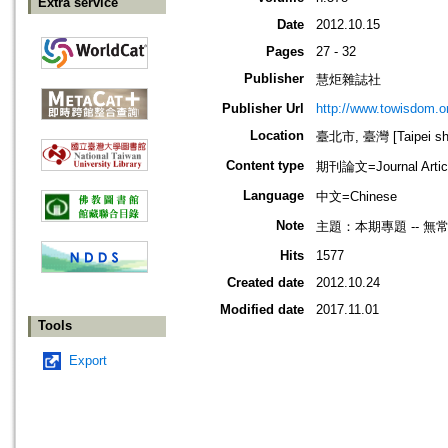
Extra service
Date
2012.10.15
Pages
27 - 32
Publisher
慧炬雜誌社
Publisher Url
http://www.towisdom.or
Location
臺北市, 臺灣 [Taipei shi
Content type
期刊論文=Journal Artic
Language
中文=Chinese
Note
主題：本期專題 -- 
Hits
1577
Created date
2012.10.24
Modified date
2017.11.01
Tools
Export