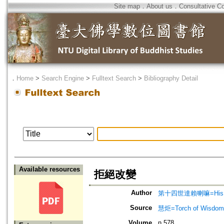
Site map
．
About us
．
Consultative C
．
Home
>
Search Engine
>
Fulltext Search
>
Bibliography Detail
Available resources
拒絕改變
Author
第十四世達賴喇嘛=His Holi
Source
慧炬=Torch of Wisdom
Volume
n.578